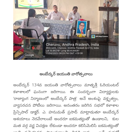
అంబేద్కర్ జయంతి వారోత్సవాలు
అంబేద్కర్ 134వ జయంతి వారోత్సవాలు మాతృశ్రీ ఓరియంటల్
కళాశాలలో ఘనంగా జరిగాయి. ఈ సందర్భంగా విద్యార్థులకు
‘రాజ్యాంగ నిర్మాణంలో అంబేద్కర్ పాత్ర’ అనే అంశంపై వక్తృత్వం,
వ్యాసరచన పోటీలు జరిగాయి. అనంతరం జరిగిన సభలో కళాశాల
ప్రిన్సిపాల్ డాక్టర్. ఎ. హనుమత్ ప్రసాద్ మాట్లాడుతూ అంబేద్కర్
ఆశయాలు నెరవేరాలంటే అందరూ ఐకమత్యంతో ఉండాలని, కుల
మత వర్గ వర్ణ విచక్షణ లేకుండా అందరూ కలిసిమెలిసి ఐకమత్యంతో