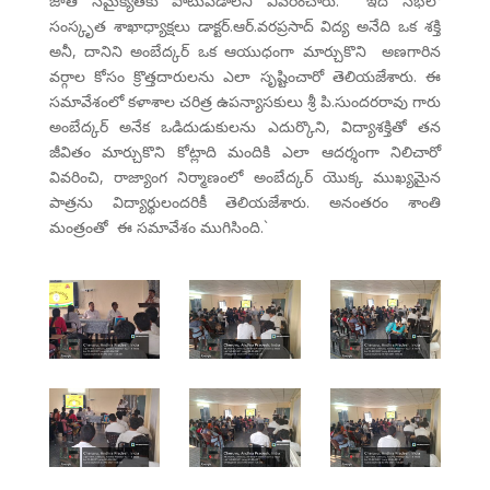
జాతి సమైక్యతకు పాటుపడాలని వివరించారు. ఇదే సభలో
సంస్కృత శాఖాధ్యాక్షలు డాక్టర్.ఆర్.వరప్రసాద్ విద్య అనేది ఒక శక్తి
అనీ, దానిని అంబేద్కర్ ఒక ఆయుధంగా మార్చుకొని అణగారిన
వర్గాల కోసం క్రొత్తదారులను ఎలా సృష్టించారో తెలియజేశారు. ఈ
సమావేశంలో కళాశాల చరిత్ర ఉపన్యాసకులు శ్రీ పి.సుందరరావు గారు
అంబేద్కర్ అనేక ఒడిదుడుకులను ఎదుర్కొని, విద్యాశక్తితో తన
జీవితం మార్చుకొని కోట్లాది మందికి ఎలా ఆదర్శంగా నిలిచారో
వివరించి, రాజ్యాంగ నిర్మాణంలో అంబేద్కర్ యొక్క ముఖ్యమైన
పాత్రను విద్యార్థులందరికీ తెలియజేశారు. అనంతరం శాంతి
మంత్రంతో ఈ సమావేశం ముగిసింది.`