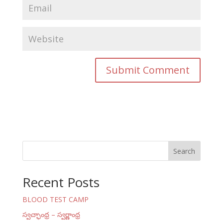
Search
Recent Posts
BLOOD TEST CAMP
స్వచ్ఛాంధ్ర – స్వర్ణాంధ్ర