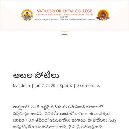
ఆటల పోటీలు
by
admin
|
Jan 7, 2020
|
Sports
|
0 comments
నాన్నగారికి ఎంతో ఇష్టమైన క్రీడలను ప్రతి ఏడాది కళాశాలలో
నిర్వహిస్తూ ఉండడం విదితమే. అందులో భాగంగా ఈ సంవత్సరం
జనవరి 7,8,9 తేదీలలో ఆటలపోటీలు జరిగాయి. ఈ పోటీలను సంస్థ
కార్యదర్శి దేశరాజు కామరాజు గారు, వై.వి. శ్రీరామ్మూర్తి గారు