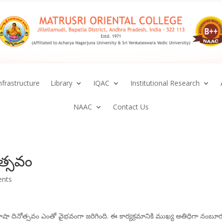
nfrastructure
Library
IQAC
Institutional Research
NAAC
Contact Us
త్సవం
nts
ా దినోత్సవం ఎంతో వైభవంగా జరిగింది. ఈ కార్యక్రమానికి ముఖ్య అతిధిగా నంబూ