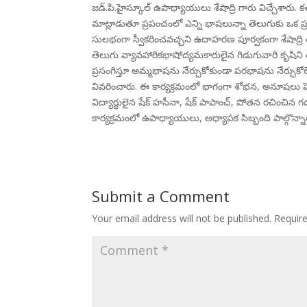
జడ్.పి.హైస్కూల్ ఉపాధ్యాయులు శేషాద్రి గారు విచ్చేశారు
మాట్లాడుతూ ప్రపంచంలో ఎన్ని భాషలున్నా తెలుగుకు ఒక ప్
సులభంగా స్వీకరించవచ్చని ఉదాహరణ పూర్వకంగా శేషాద్రి త
తెలుగు వ్యావహారికభాషోద్యమకారులైన గిడుగువారి కృషి
ప్రసంగిస్తూ అమ్మభాషను నేర్చుకోకుండా పరభాషను నేర్చుకోలే
వివరించారు. ఈ కార్యక్రమంలో భాగంగా శోభన, అనూషలు పె
విద్యార్థులైన షేక్ హసీనా, షేక్ పాపాంచ్, పోతన రచించిన గ
కార్యక్రమంలో ఉపాధ్యాయులు, అధ్యాపక సిబ్బంది పాల్గొన్నార
Submit a Comment
Your email address will not be published.
Requir