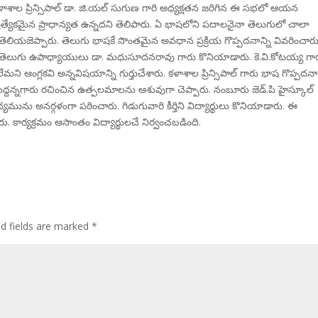
. కళాశాల ప్రిన్సిపాల్ డా. జి.యల్ సుగుణ గారి అధ్యక్షతన జరిగిన ఈ సభలో ఆయన
రత్యేకమైన ప్రాధాన్యత ఉన్నదని తెలిపారు. ఏ భాషలోని పదాలనైనా తెలుగులో చాలా
ెలియజెప్పారు. తెలుగు భాషకే సొంతమైన అవధాన ప్రక్రియ గొప్పదనాన్ని వివరించారు
ని తెలుగు ఉపాధ్యాయులు డా. మధుసూదనరావు గారు కొనియాడారు. కె.వి.కోటయ్య గా
మని ఆంగ్లకవి అన్నవిషయాన్ని గుర్తుచేశారు. కళాశాల ప్రిన్సిపాల్ గారు భాష గొప్పదనాన
ద్దన్నగారు రచించిన ఉత్పలమాలను ఆశువుగా చెప్పారు. నంబూరు జెడ్.పి హైస్కూల్
ద్యమును అనర్గళంగా పఠించారు. గిడుగువారి కీర్తిని విద్యార్థులు కొనియాడారు. ఈ
ు. కార్యక్రమం ఆసాంతం విద్యార్థులచే నిర్వంచబడింది.
ed fields are marked
*