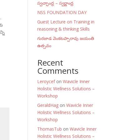
స్వచ్ఛాంధ్ర – స్వర్ణాంధ్ర
NSS FOUNDATION DAY
.
Guest Lecture on Training in
రు
reasoning & thinking Skills
్ని
గురజాడ వెంకటప్పారావు జయంతి
ఉత్సవం
Recent
Comments
Leroycef
on
Wavicle Inner
Holistic Wellness Solutions –
Workshop
GeraldHag
on
Wavicle Inner
Holistic Wellness Solutions –
Workshop
ThomasTub
on
Wavicle Inner
Holistic Wellness Solutions –