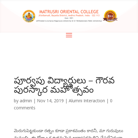
పూర్వపు విద్యార్థులు – గౌరవ
పురస్కార మహోత్సవం
by
admin
|
Nov 14, 2019
|
Alumni Interaction
|
0
comments
మెరుగుపెట్టకుండా రత్నం కూడా ప్రకాశవంతం కాదనీ, మా గురువులు
మమ్మల్ని, ఈ రోజు ఒక ఉత్తమమైన అధ్యాపకవృత్తిని చేపట్టేవిధంగా