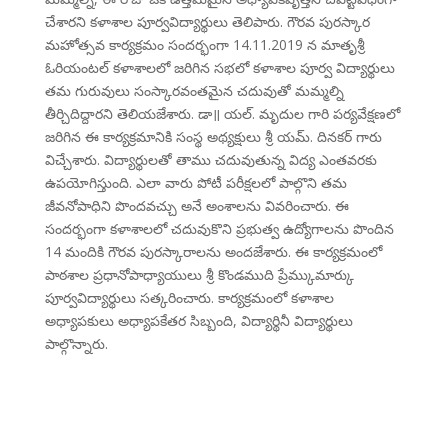
చేశారని కళాశాల పూర్వవిద్యార్థులు తెలిపారు. గౌరవ పురస్కార
మహోత్సవ కార్యక్రమం సందర్భంగా 14.11.2019 న మాతృశ్రీ
ఓరియంటల్ కళాశాలలో జరిగిన సభలో కళాశాల పూర్వ విద్యార్థులు
తమ గురువులు సంస్కారవంతమైన చదువుతో మమ్మల్ని
తీర్చిదిద్దారని తెలియజేశారు. డా॥ యల్. మృదుల గారి పర్యవేక్షణలో
జరిగిన ఈ కార్యక్రమానికి సంస్థ అథ్యక్షులు శ్రీ యమ్. దినకర్ గారు
విచ్చేశారు. విద్యార్థులతో తాము చదువుతున్న విద్య ఎంతవరకు
ఉపయోగిస్తుంది. ఎలా వారు పోటీ పరీక్షలలో పాల్గొని తమ
జీవనోపాధిని పొందవచ్చు అనే అంశాలను వివరించారు. ఈ
సందర్భంగా కళాశాలలో చదువుకొని ప్రభుత్వ ఉద్యోగాలను పొందిన
14 మందికి గౌరవ పురస్కారాలను అందజేశారు. ఈ కార్యక్రమంలో
పాఠశాల ప్రధానోపాధ్యాయులు శ్రీ కొండముది ప్రేమ్కుమార్కు
పూర్వవిద్యార్థులు సత్కరించారు. కార్యక్రమంలో కళాశాల
అధ్యాపకులు అధ్యాపకేతర సిబ్బంది, విద్యార్థినీ విద్యార్థులు
పాల్గొన్నారు.