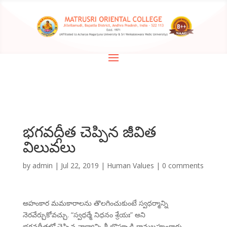
భగవద్గీత చెప్పిన జీవిత
విలువలు
by
admin
|
Jul 22, 2019
|
Human Values
|
0 comments
అహంకార మమకారాలను తొలగించుకుంటే స్వధర్మాన్ని
నెరవేర్చుకోవచ్చు. “స్వధర్మే నిధనం శ్రేయః” అని
భగవద్గీతలో చెప్పిన వాక్యాన్ని శ్రీ బొప్పూడి రామబ్రహ్మంగారు