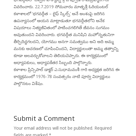
వివరించారు. 22.7.2019 సోమవారం మాతృశ్రీ ఓరియంటల్
కళాశాలలో ‘భగవద్గీత – లైఫ్ స్కిల్స్’ అనే అంశంపై జరిగిన
ఉపన్యాసంలో ఆయన మాట్లాడుతూ భగవద్గీతలోని అనేక
విషయాలు నిత్యజీవితంలో పాటించగలిగితే జీవనం సుగమం
అవుతుందని వివరించారు. భగవద్గీత మనిషిని మహోన్నతునిగా
తీర్చిదిద్దగలదని, యోగము అనగా సమత్వము అని అది అమ్మ
మనకు ఆచరణలో చూపించిందని, విద్యార్థులంతా అమ్మ తత్వాన్ని
కూడా అలవర్చుకోవాలని తెలియచెప్పారు. ఈ కార్యక్రమంలో
అధ్యాపకులు, అధ్యాపకేతర సిబ్బంది పాల్గొన్నారు.
కళాశాల ప్రిన్సిపాల్ డాక్టర్ ఎ.సుధామవంశీ గారి అధ్యక్షత జరిగిన ఈ
కార్యక్రమంలో 1976-78 సంవత్సరం నాటి పూర్వ విద్యార్థులు
పాల్గొనటం విశేషం.
Submit a Comment
Your email address will not be published.
Required
fields are marked
*