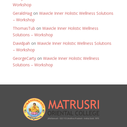
Workshop
GeraldHag
on
Wavicle Inner Holistic Wellness Solutions
– Workshop
ThomasTub
on
Wavicle Inner Holistic Wellness
Solutions – Workshop
Davidpah
on
Wavicle Inner Holistic Wellness Solutions
– Workshop
GeorgeCarty
on
Wavicle Inner Holistic Wellness
Solutions – Workshop