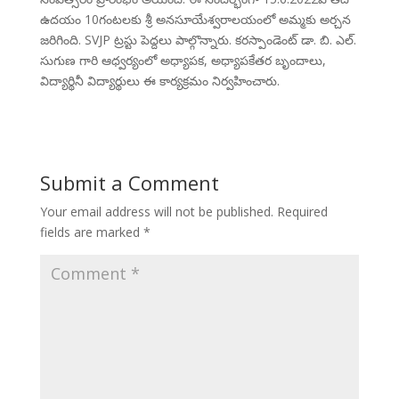
ఉదయం 10గంటలకు శ్రీ అనసూయేశ్వరాలయంలో అమ్మకు అర్చన
జరిగింది. SVJP ట్రస్టు పెద్దలు పాల్గొన్నారు. కరస్పాండెంట్ డా. బి. ఎల్.
సుగుణ గారి ఆధ్వర్యంలో అధ్యాపక, అధ్యాపకేతర బృందాలు,
విద్యార్థినీ విద్యార్థులు ఈ కార్యక్రమం నిర్వహించారు.
Submit a Comment
Your email address will not be published.
Required
fields are marked
*