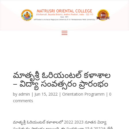
మాతృశ్రీ ఓరియంటల్ కళాశాల
– విద్యా సంవత్సరం ప్రారంభం
by
admin
|
Jun 15, 2022
|
Orientation Programm
|
0
comments
మాతృశ్రీ ఓరియంటల్ కళాశాలలో 2022 2023 నూతన విద్యా
సంవత్సరం ప్రారంభం అయింది. ఈ సందర్భంగా 15.6.2022వ తేదీ