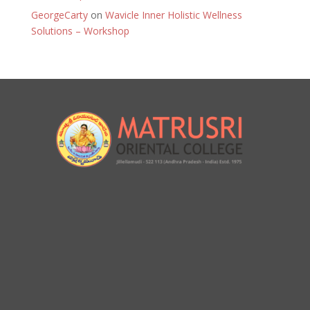
GeorgeCarty
on
Wavicle Inner Holistic Wellness
Solutions – Workshop