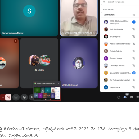
మాతృశ్రీ ఓరియంటల్ కళాశాల, జిల్లెళ్ళమూడి వారిచే 2025 మే 17న మధ్యాహ్నం 3 గ
రమం నిర్వహించబడింది.