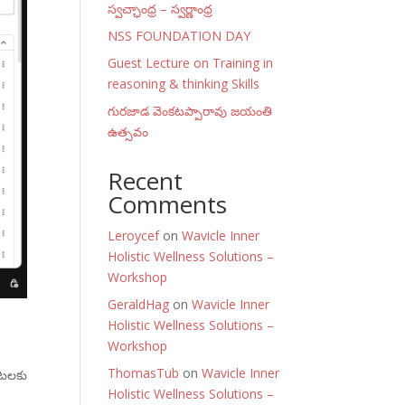
స్వచ్ఛాంధ్ర – స్వర్ణాంధ్ర
NSS FOUNDATION DAY
Guest Lecture on Training in
reasoning & thinking Skills
గురజాడ వెంకటప్పారావు జయంతి
ఉత్సవం
Recent
Comments
Leroycef
on
Wavicle Inner
Holistic Wellness Solutions –
Workshop
GeraldHag
on
Wavicle Inner
Holistic Wellness Solutions –
Workshop
ThomasTub
on
Wavicle Inner
ంటలకు
Holistic Wellness Solutions –