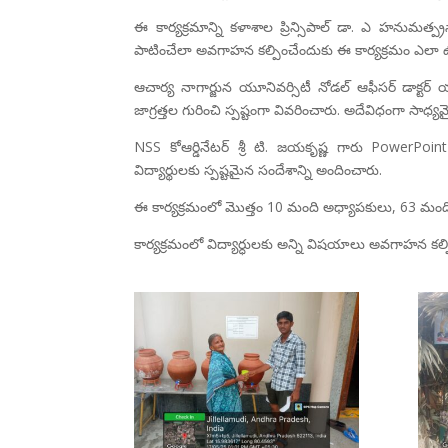
ఈ కార్యక్రమాన్ని కళాశాల ప్రిన్సిపాల్ డా. ఎ హనుమత్ప్రసాద్
పాటించేలా అవగాహన కల్పించేందుకు ఈ కార్యక్రమం ఎల
ఆచార్య నాగార్జున యూనివర్సిటీ నోడల్ ఆఫీసర్ డాక్ట
జాగ్రత్తల గురించి స్పష్టంగా వివరించారు. అదేవిధంగా 
NSS కోఆర్డినేటర్ శ్రీ టి. జయకృష్ణ గారు PowerPoi
విద్యార్థులకు స్పష్టమైన సందేశాన్ని అందించారు.
ఈ కార్యక్రమంలో మొత్తం 10 మంది అధ్యాపకులు, 63 మంది వి
కార్యక్రమంలో విద్యార్ధులకు అన్ని విషయాలు అవగాహన కల్