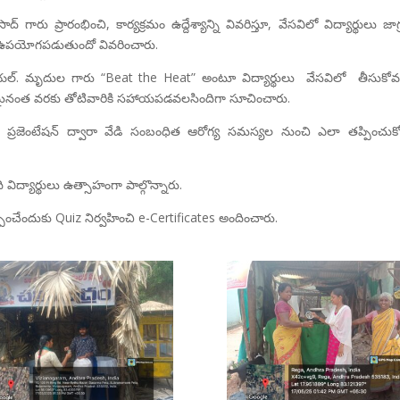
 గారు ప్రారంభించి, కార్యక్రమం ఉద్దేశ్యాన్ని వివరిస్తూ, వేసవిలో విద్యార్థులు జాగ్
ా ఉపయోగపడుతుందో వివరించారు.
ర్ యల్. మృదుల గారు “Beat the Heat” అంటూ విద్యార్థులు వేసవిలో తీసుకో
సాధ్యమైనంత వరకు తోటివారికి సహాయపడవలసిందిగా సూచించారు.
nt ప్రజెంటేషన్ ద్వారా వేడి సంబంధిత ఆరోగ్య సమస్యల నుంచి ఎలా తప్పించుక
ద్యార్థులు ఉత్సాహంగా పాల్గొన్నారు.
పించేందుకు Quiz నిర్వహించి e-Certificates అందించారు.