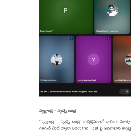
స్వర్ణాంధ్ర – స్వచ్ఛ ఆంధ్ర
“స్వర్ణాంధ్ర – స్వచ్ఛ ఆంధ్ర” కార్యక్రమంలో భాగంగా 
గూగుల్ మీట్ ద్వారా Beat the Heat పై అవగాహన కార్యక్