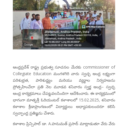
ఆంధ్రప్రదేశ్ రాష్ట్ర ప్రభుత్వ సూచనల మేరకు commissioner of
Collegiate Education మంగళగిరి వారు స్వచ్ఛ ఆంధ్ర లక్ష్యంగా
పరిశుభ్రత, పారిశుద్ధ్యం మరియు వ్యర్థాల నిర్వహణను
ప్రోత్సహించేలా ప్రతి నెల మూడవ శనివారం స్వర్ణ ఆంధ్ర– స్వచ్ఛ
ఆంధ్ర కార్యక్రమాలు చేపట్టవలసిందిగా ఆదేశించారు. ఈ కార్యక్రమంలో
భాగంగా మాతృశ్రీ ఓరియంటల్ కళాశాలలో 15.02.2025, శనివారం
కళాశాల క్రీడాప్రాంగణంలో విద్యార్థులు అధ్యాపకులందరూ కలిసి
స్వచ్ఛాంధ్ర ప్రతిజ్ఞను చేశారు.
కళాశాల ప్రిన్సిపాల్ డా. A.హనుమత్ ప్రసాద్ మాట్లాడుతూ వేరు వేరు