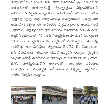
డబ్బాలలో ఈ చెత్తను ఉంచడం చాలా అవసరమనీ ప్రతి ఒక్కరూ ఈ
కార్యక్రమంలో భాగస్వాములై స్వచ్ఛాంద్రను నిర్మించుకోవాలని
తెలిపారు. సంస్కృత అధ్యాపకులు డా.వరప్రసాద్ గారు నెలల వారీగా
స్వర్ణాంధ్ర స్వచ్ఛ ఆంధ్ర కార్యక్రమాలపై అధ్యాపకులకు విద్యార్థులకు
అవగాహన కల్పించారు. అనంతరం వ్యర్థపదార్థాలను ఉపయోగించే
విధానాన్ని జిల్లెళ్ళమూడి గ్రామప్రజలకు అవగాహన కల్పించేందుకు
ర్యాలీ నిర్వహించారు. 70 మంది విద్యార్ధినులు 20 మంది విద్యార్ధులు
10 మంది ఆద్యాపకులు ఈ కార్యక్రంలో పాల్గొన్నారు. తడిచెత్త,
పొడిచెత్త, అపాయకరమైన వ్యర్థాలను వేరుచేసి De-Compose
చేసి ఎరువులుగా తయారు చేసుకోవచ్చునని తద్వారా ప్రకృతిని
కొంతైనా పరిరక్షించుకోగలమని గ్రామస్తులకు అవగాహన కల్పించారు.
దీనిని పురస్కరించుకొని కళాశాలలో పర్యావరణ పరిరక్షణ,
పరిశుభ్రత – ప్రాధాన్యత అనే అంశాలపై వక్తృత్వ వ్యాసరచన
పోటీలు నిర్వహించబడ్డాయి.