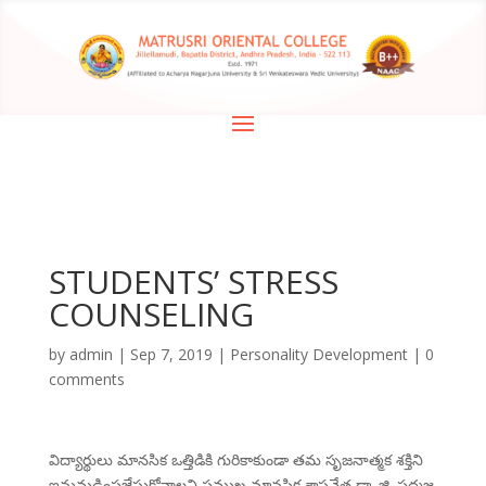
STUDENTS’ STRESS
COUNSELING
by
admin
|
Sep 7, 2019
|
Personality Development
|
0
comments
విద్యార్థులు మానసిక ఒత్తిడికి గురికాకుండా తమ సృజనాత్మక శక్తిని
ఇనుమడింపజేసుకోవాలని ప్రముఖ మానసిక శాస్త్రవేత్త డా. జి. పద్మజ