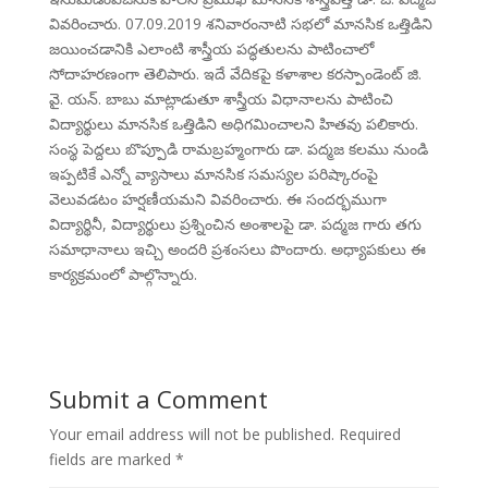
వివరించారు. 07.09.2019 శనివారంనాటి సభలో మానసిక ఒత్తిడిని
జయించడానికి ఎలాంటి శాస్త్రీయ పద్ధతులను పాటించాలో
సోదాహరణంగా తెలిపారు. ఇదే వేదికపై కళాశాల కరస్పాండెంట్ జి.
వై. యన్. బాబు మాట్లాడుతూ శాస్త్రీయ విధానాలను పాటించి
విద్యార్థులు మానసిక ఒత్తిడిని అధిగమించాలని హితవు పలికారు.
సంస్థ పెద్దలు బొప్పూడి రామబ్రహ్మంగారు డా. పద్మజ కలము నుండి
ఇప్పటికే ఎన్నో వ్యాసాలు మానసిక సమస్యల పరిష్కారంపై
వెలువడటం హర్షణీయమని వివరించారు. ఈ సందర్భముగా
విద్యార్థినీ, విద్యార్థులు ప్రశ్నించిన అంశాలపై డా. పద్మజ గారు తగు
సమాధానాలు ఇచ్చి అందరి ప్రశంసలు పొందారు. అధ్యాపకులు ఈ
కార్యక్రమంలో పాల్గొన్నారు.
Submit a Comment
Your email address will not be published.
Required
fields are marked
*