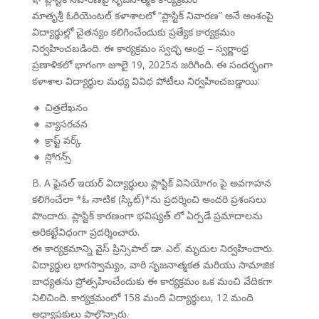
మాతృశ్రీ ఓరియెంటల్ కళాశాలలో “ప్లాస్టిక్ నివారణ” అనే అంశంపై
విద్యార్థుల్లో చైతన్యం కలిగించేందుకు ప్రత్యేక కార్యక్రమం
నిర్వహించబడింది. ఈ కార్యక్రమం స్వచ్ఛ ఆంధ్ర – స్వర్ణాంధ్ర
ప్రణాళికలో భాగంగా జూలై 19, 2025న జరిగింది. ఈ సందర్భంగా
కళాశాల విద్యార్థుల మధ్య వివిధ పోటీలు నిర్వహించబడ్డాయి:
🔸 చిత్రలేఖనం
🔸 వ్యాసరచన
🔸 క్రాఫ్ట్ వర్క్
🔸 స్లోగన్స్
B. A ఫైనల్ ఇయర్ విద్యార్థులు ప్లాస్టిక్ వినియోగం పై అవగాహన
కలిగించేలా *ఓ నాటిక (స్కిట్)*ను ప్రదర్శించి అందరి ప్రశంసలు
పొందారు. ప్లాస్టిక్ కారణంగా భవిష్యత్ లో ఏర్పడే ప్రమాదాలను
అరికట్టేవిధంగా ప్రదర్శించారు.
ఈ కార్యక్రమాన్ని వైస్ ప్రిన్సిపాల్ డా. ఎల్. మృదుల నిర్వహించారు.
విద్యార్థుల భాగస్వామ్యం, వారి సృజనాత్మకత మరియు సామాజిక
బాధ్యతను ప్రోత్సహించేందుకు ఈ కార్యక్రమం ఒక మంచి వేదికగా
నిలిచింది. కార్యక్రమంలో 158 మంది విద్యార్థులు, 12 మంది
అధ్యాపకులు పాల్గొన్నారు.