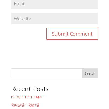
Search
Recent Posts
BLOOD TEST CAMP
స్వచ్ఛాంధ్ర – స్వర్ణాంధ్ర