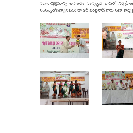
సభాకార్యక్రమాన్ని ఆసాంతం సంస్కృత భాషలో నిర్వహించ
సంస్కృతోపన్యాసకులు డా.ఆర్ వరప్రసాద్ గారు సభా కార్యక్ర