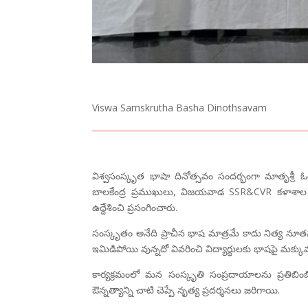
Viswa Samskrutha Basha Dinothsavam
విశ్వసంస్కృత భాషా దినోత్సవం సందర్భంగా మాతృశ్ర
బాలకేంద్ర ప్రముఖులు, విజయవాడ SSR&CVR కళాశాల సంస
ఉద్దేశించి ప్రసంగించారు.
సంస్కృతం అనేది ప్రాచీన భాష మాత్రమే కాదు నిత్య న
ఇమిడిపోయి వున్నదో వివరించి విద్యార్థులకు భాషపై మక్కువ 
కార్యక్రమంలో మన సంస్కృతి సంప్రదాయాలను ప్రతిబింబిం
ఔన్నత్యాన్ని చాటి చెప్పే నృత్య ప్రదర్శనలు జరిగాయి.