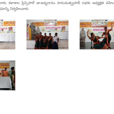
ారు. కళాశాల ప్రిన్సిపాల్ డా.అన్నదానం హనుమత్ప్రసాద్ సభకు అధ్యక్షత వహిం
మాన్ని నిర్వహించారు