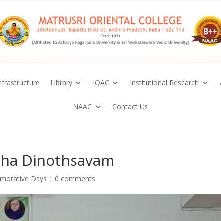
nfrastructure
Library
IQAC
Institutional Research
NAAC
Contact Us
sha Dinothsavam
emorative Days
|
0 comments