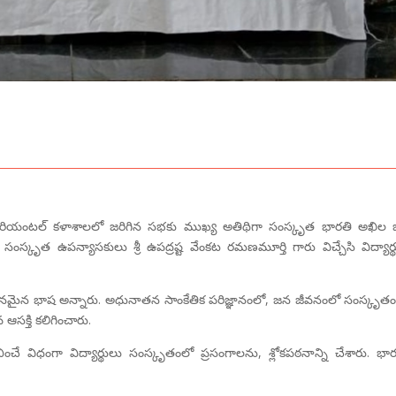
ీ ఓరియంటల్ కళాశాలలో జరిగిన సభకు ముఖ్య అతిథిగా సంస్కృత భారతి అఖిల
్కృత ఉపన్యాసకులు శ్రీ ఉపద్రష్ట వేంకట రమణమూర్తి గారు విచ్చేసి విద్యార్
ూతనమైన భాష అన్నారు. అధునాతన సాంకేతిక పరిజ్ఞానంలో, జన జీవనంలో సంస్కృత
ఆసక్తి కలిగించారు.
చే విధంగా విద్యార్థులు సంస్కృతంలో ప్రసంగాలను, శ్లోకపఠనాన్ని చేశారు. భా