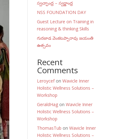
స్వచ్ఛాంధ్ర – స్వర్ణాంధ్ర
NSS FOUNDATION DAY
Guest Lecture on Training in
reasoning & thinking Skills
గురజాడ వెంకటప్పారావు జయంతి
ఉత్సవం
Recent
Comments
Leroycef
on
Wavicle Inner
Holistic Wellness Solutions –
Workshop
GeraldHag
on
Wavicle Inner
Holistic Wellness Solutions –
Workshop
ThomasTub
on
Wavicle Inner
Holistic Wellness Solutions –