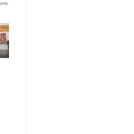
చారు.