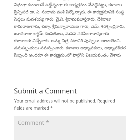
విధంగా ఉండాలనే ఉద్దేశ్యంగా ఈ కార్యక్రమం చేపట్టినట్టు, కళాశాల
ప్రిన్సిపల్ డా. ఎ. సుదామ వంశీ పేర్కొన్నారు. ఈ కార్యక్రమానికి సంస్థ
పెద్దలు మనశయ్య గారు, వై.వి. శ్రీరామమూర్తిగారు, దేశిరాజు
కామరాజుగారు, చక్కా శ్రీమన్నారాయణ గారు, ఎమ్. శరశ్చంద్రగారు,
బూదరాజు శ్యామ్ దంపతులు, మనవ నరసింగారావుగారు
కళాశాలకు విచ్చేశారు. అమ్మ చిత్ర పటానికి పుష్పాలు అలంకరించి,
నమస్కృతులు సమర్పించారు. కళాశాల అధ్యాపకులు, అధ్యాపకేతర
సిబ్బంది అందరూ ఈ కార్యక్రమంలో పాల్గొని విజయవంతం చేశారు
Submit a Comment
Your email address will not be published.
Required
fields are marked
*