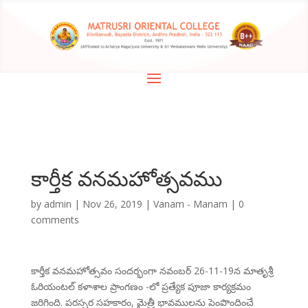
కార్తీక వనమహోత్సవము
by
admin
|
Nov 26, 2019
|
Vanam - Manam
|
0
comments
కార్తీక వనమహోత్సవం సందర్భంగా నవంబర్ 26-11-19న మాతృశ్రీ
ఓరియంటల్ కళాశాల ప్రాంగణం -లో ప్రత్యేక పూజా కార్యక్రమం
జరిగింది. పరస్పర సహకారం, మైత్రీ భావములను పెంపొందించే