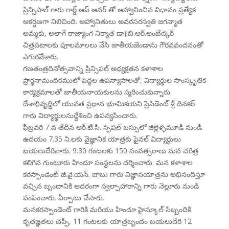
ప్రిన్సిపాల్ గారు గార్డ్ ఆప్ ఆనర్ తో ఆహ్వానించిన విధానం ప్రత్యేక
ఆకర్షణగా నిలిచింది. ఆహ్వానితులు అవరసరస్వతి జగన్మాత
అమ్మకు, అలాగే రాజ్యాంగ నిర్మాత డా॥బి.ఆర్.అంబేద్కర్
చిత్రపటాలకు పూలమాలలు వేసి జాతీయజెండాను గౌరవవందనంతో
ఎగురవేశారు.
గణతంత్రదినోత్సవాన్ని ప్రిన్సిపల్ అధ్యక్షతన కళాశాల
ప్రార్థనామందిరములో పెద్దల ఉపన్యాసాలతో, విద్యార్థుల సాంస్కృతిక
కార్యక్రమాలతో జాతీయనాయకులను స్మరించుకున్నారు.
దేశాభివృద్ధిలో యువత ప్రధాన భూమికయని ప్రెసిడెంట్ శ్రీ దినకర్
గారు విద్యార్థులనుద్దేశించి ఉపన్యసించారు.
ఫిబ్రవరి 7 వ తేదీన ఆర్.టి.సి. స్పెషల్ బస్సులో జిల్లెళ్ళమూడి నుండి
ఉదయం 7.35 ని.లకు వైజ్ఞానిక యాత్రకు ఫైనల్ విద్యార్థులు
బయలుదేరినారు. 9.30 గంటలకు 150 సంవత్సరాలు మన చరిత్ర
కలిగిన గుంటూరు హిందూ సంస్థలను దర్శించారు. మన కళాశాల
కరస్పాండెంట్ జి.వై.యన్. బాబు గారు విజ్ఞానయాత్రను అభినందిస్తూ
వచ్చిన బృందానికి ఆదరంగా స్వల్పాహారాన్ని గారు నెల్లూరు నుండి
పంపించారు. ఏర్పాటు చేసారు.
మనకరస్పాండెంట్ గారికి మరియు హిందూ హైస్కూల్ సిబ్బందికి
కృతజ్ఞతలు చెప్పి, 11 గంటలకు యాత్రబృందం బయలుదేరి 12