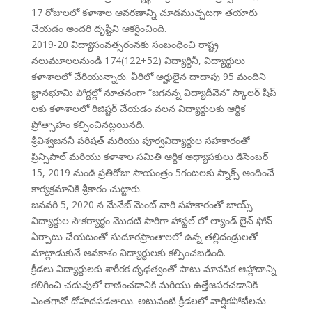
17 రోజులలో కళాశాల ఆవరణాన్ని చూడముచ్చటగా తయారు
చేయడం అందరి దృష్టిని ఆకర్షించింది.
2019-20 విద్యాసంవత్సరంనకు సంబంధించి రాష్ట్ర
నలుమూలలనుండి 174(122+52) విద్యార్థినీ, విద్యార్థులు
కళాశాలలో చేరియున్నారు. వీరిలో అర్హులైన దాదాపు 95 మందిని
జ్ఞానభూమి పోర్టల్లో నూతనంగా “జగనన్న విద్యాదీవెన” స్కాలర్ షిప్
లకు కళాశాలలో రిజిష్టర్ చేయడం వలన విద్యార్థులకు ఆర్థిక
ప్రోత్సాహం కల్పించినట్లయినది.
శ్రీవిశ్వజననీ పరిషత్ మరియు పూర్వవిద్యార్థుల సహకారంతో
ప్రిన్సిపాల్ మరియు కళాశాల సమితి ఆర్థిక అధ్యాపకులు డిసెంబర్
15, 2019 నుండి ప్రతిరోజు సాయంత్రం 5గంటలకు స్నాక్స్ అందించే
కార్యక్రమానికి శ్రీకారం చుట్టారు.
జనవరి 5, 2020 న మేనేజ్ మెంట్ వారి సహకారంతో బాయ్స్
విద్యార్థుల సౌకర్యార్ధం మొదటి సారిగా హాస్టల్ లో ల్యాండ్ లైన్ ఫోన్
ఏర్పాటు చేయటంతో సుదూరప్రాంతాలలో ఉన్న తల్లిదండ్రులతో
మాట్లాడుకునే అవకాశం విద్యార్థులకు కల్పించబడింది.
క్రీడలు విద్యార్థులకు శారీరక దృఢత్వంతో పాటు మానసిక ఆహ్లాదాన్ని
కలిగించి చదువులో రాణించడానికి మరియు ఉత్తేజపరచడానికి
ఎంతగానో దోహదపడతాయి. అటువంటి క్రీడలలో వార్షికపోటీలను