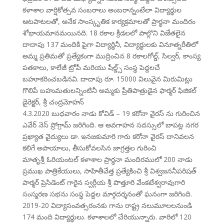
కళాశాల వార్షికోత్సవ సంబరాలు అంబరాన్నంటేలా విద్యార్థుల
ఆటపాటలతో, అనేక సాంస్కృతిక కార్యక్రమాలతో ప్రార్థనా మందిరం
శోభాయమానమయినది. 18 రకాల క్రీడలలో పాల్గొని విజేతలైన
దాదాపు 137 మందికి పైగా విద్యార్థినీ, విద్యార్థులకు వినూత్నరీతిలో
అమ్మ ప్రతిమతో ప్రత్యేకంగా ముద్రించిన 8 రకాలగోల్డ్, సిల్వర్, కాంస్య
పతకాలు, కాలేజీ ట్రోపీ మరియు షీల్డ్స్ సంస్థ పెద్దలచే
బహూకరించబడినవి. దాదాపు రూ. 15000 విలువైన మిరుమిట్లు
గొలిపే బహుమతులన్నింటినీ అమ్మకు ప్రీతిపాత్రుడైన ఫార్మర్ ఫిజికల్
డైరెక్టర్, శ్రీ చంద్రమోహన్
4.3.2020 బుధవారం నాడు కోవిడ్ – 19 కరోనా వైరస్ ను గురించిన
ఎవేర్ నెస్ ప్రోగ్రామ్ జరిగింది. ఆ అవగాహన సదస్సులో బాపట్ల నగర
ప్రఖ్యాత వైద్యులు డా. ఇనజకుమారి గారు కరోనా వైరస్ దానివలన
కలిగే అపాయాలు, తీసుకోవలసిన జాగ్రత్తల గురించి
మాతృశ్రీ ఓరియంటల్ కళాశాల ప్రార్థనా మందిరములో 200 నాడు
ప్రముఖ పాత్రికేయులు, సాహితీవేత్త ప్రత్యేకించి శ్రీ విశ్వజననీపరిషత్
పార్మర్ ప్రెసిడెంట్ గారైన స్వర్గీయ శ్రీ పొత్తూరి వేంకటేశ్వరావుగారి
సంస్మరణ సభను సంస్థ పెద్దల మార్గదర్శనంతో ఘనంగా జరిగింది.
2019-20 విద్యాసంవత్సరంనకు గాను రాష్ట్ర నలుమూలలనుండి
174 మంది విద్యార్థులు. కళాశాలలో చేరియున్నారు. వారిలో 120