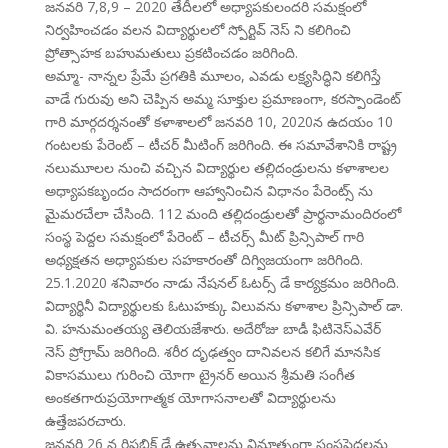
జనవరి 7,8,9 – 2020 తేదీలలో అధ్యాపకులందరి సమక్షంలో
నిర్వహించడం వలన విద్యార్థులలో స్పోర్టివ్ నెస్ ని కలిగించి
ప్రోత్సాహక బహుమతులు ప్రకటించడం జరిగింది.
అమ్మా- నాన్నల ప్రేమే ప్రగతికి మూలం, ఎవడు లక్ష్యసిద్ధిని కలిగిస్తే
వాడే గురువు అని చెప్పిన అమ్మ సూక్తుల ప్రమాణంగా, కరస్పాండెంట్
గారి మార్గదర్శనంతో కళాశాలలో జనవరి 10, 2020న ఉదయం 10
గంటలకు పేరెంట్ – టీచర్ మీటింగ్ జరిగింది. ఈ సమావేశానికి రాష్ట్ర
నలుమూలల నుంచి వచ్చిన విద్యార్థుల తల్లిదండ్రులను కళాశాలల
అధ్యాపకబృందం సాదరంగా ఆహ్వానించిన విధానం పేరెంట్స్ ను
మైమరచేలా చేసింది. 112 మంది తల్లిదండ్రులతో ప్రార్థనామందిరంలో
సంస్థ పెద్దల సమక్షంలో పేరెంట్ – టీచర్స్ మీట్ ప్రిన్సిపాల్ గారి
అధ్యక్షతన అధ్యాపకుల సహకారంతో దిగ్విజయంగా జరిగింది.
25.1.2020 శనివారం నాడు నేషనల్ ఓటర్స్ డే కార్యక్రమం జరిగింది.
విద్యార్థినీ విద్యార్థులకు ఓటుహక్కు విలువను కళాశాల ప్రిన్సిపాల్ డా.
వి. హనుమంతయ్య తెలియజేశారు. అదేరోజు బాడీ ఫిటినెస్ఎవేర్
నెస్ ప్రోగ్రామ్ జరిగింది. శరీర దృఢత్వం దానివలన కలిగే మానసిక
వికాసములు గురించి యోగా ట్రైనర్ అయిన శ్రీమతి సంగీత
అంకతగారుప్రయోగాత్మక యోగాసనాలతో విద్యార్థులను
ఉత్తేజపరచారు.
జనవరి 26 న రిపబ్లిక్ డే ఉత్సవాలను వినూత్నంగా సంస్థపెద్దలను