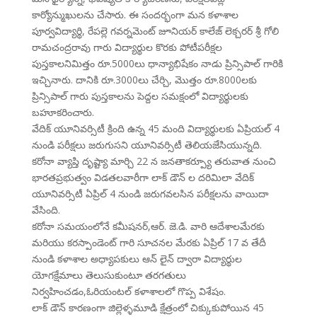
కార్యోన్ముఖులను చేసారు. ఈ సందర్భంగా మన కళాశాల
పూర్వవిద్యార్థి, రేపల్లె గవర్నమెంట్ జూనియర్ కాలేజ్ లెక్చరర్ శ్రీ గోలి
రామచంద్రరావు గారు విద్యార్థుల కొరకు పోటీపరీక్షల
పుస్తకాలనిమిత్తం రూ.5000లు ధాన్యాభిషేకం నాడు ప్రిన్సిపాల్ గారికి
ఇచ్చినారు. దానికి రూ.3000లు చేర్చి, మొత్తం రూ.8000లకు
ప్రిన్సిపాల్ గారు పుస్తకాలను పెద్దల సమక్షంలో విద్యార్థులకు
బహూకరించారు.
వేదిక్ యూనివర్సిటీ క్రింది ఉన్న 45 మంది విద్యార్థులకు ఏప్రియల్ 4
నుండి పరీక్షలు జరుగుసని యూనివర్సిటీ తెలియజేసియున్నది.
కరోనా వ్యాప్తి దృష్ట్యా మార్చి 22 న జనతాకర్ప్యూ తరువాత నుంచి
భారతప్రభుత్వం విడతలవారీగా లాక్ డౌన్ ల దరిమిలా వేదిక్
యూనివర్సిటీ ఏప్రిల్ 4 నుండి జరుగవలసిన పరీక్షలను వాయిదా
వేసింది.
కరోనా సమయంలోనే కమీషనర్,ఆర్. జె.డి. వారి ఆదేశాలమేరకు
మరియు కరస్పాండెంట్ గారి సూచనల మేరకు ఏప్రిల్ 17 వ తేదీ
నుండి కళాశాల అధ్యాపకులు ఆన్ లైన్ ద్వారా విద్యార్థుల
యోగక్షేమాలు తెలుసుకుంటూ తరగతులు
నిర్వహించడం,ఓరియంటల్ కళాశాలలో గొప్ప విశేషం.
లాక్ డౌన్ కారణంగా జిల్లెళ్ళమూడి క్షేత్రంలో చిక్కుకుపోయిన 45