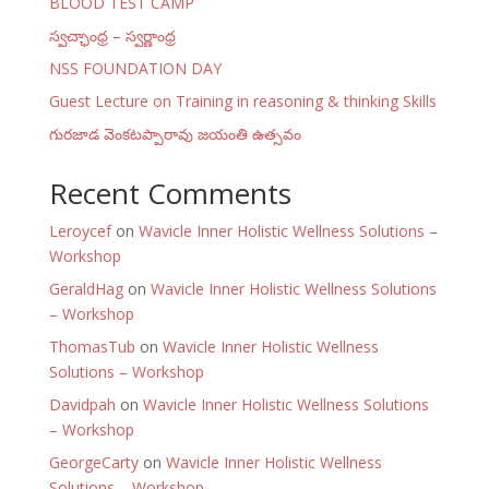
BLOOD TEST CAMP
స్వచ్ఛాంధ్ర – స్వర్ణాంధ్ర
NSS FOUNDATION DAY
Guest Lecture on Training in reasoning & thinking Skills
గురజాడ వెంకటప్పారావు జయంతి ఉత్సవం
Recent Comments
Leroycef
on
Wavicle Inner Holistic Wellness Solutions –
Workshop
GeraldHag
on
Wavicle Inner Holistic Wellness Solutions
– Workshop
ThomasTub
on
Wavicle Inner Holistic Wellness
Solutions – Workshop
Davidpah
on
Wavicle Inner Holistic Wellness Solutions
– Workshop
GeorgeCarty
on
Wavicle Inner Holistic Wellness
Solutions – Workshop