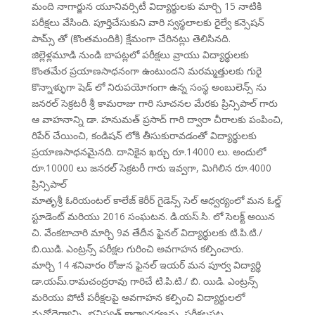
మంది నాగార్జున యూనివర్సిటీ విద్యార్థులకు మార్చి 15 నాటికి
పరీక్షలు వేసింది. పూర్తిచేసుకుని వారి స్వస్థలాలకు రైల్వే కన్సెషన్
పామ్స్ తో (కొంతమందికి) క్షేమంగా చేరినట్లు తెలిసినది.
జిల్లెళ్లమూడి నుండి బాపట్లలో పరీక్షలు వ్రాయు విద్యార్థులకు
కొంతమేర ప్రయాణసాధనంగా ఉంటుందని మరమ్మత్తులకు గురై
కొన్నాళ్ళుగా షెడ్ లో నిరుపయోగంగా ఉన్న సంస్థ అంబులెన్స్ ను
జనరల్ సెక్రటరీ శ్రీ కామరాజు గారి సూచనల మేరకు ప్రిన్సిపాల్ గారు
ఆ వాహనాన్ని డా. హనుమత్ ప్రసాద్ గారి ద్వారా చీరాలకు పంపించి,
రిపేర్ చేయించి, కండిషన్ లోకి తీసుకురావడంతో విద్యార్థులకు
ప్రయాణసాధనమైనది. దానికైన ఖర్చు రూ.14000 లు. అందులో
రూ.10000 లు జనరల్ సెక్రటరీ గారు ఇవ్వగా, మిగిలిన రూ.4000
ప్రిన్సిపాల్
మాతృశ్రీ ఓరియంటల్ కాలేజ్ కెరీర్ గైడెన్స్ సెల్ ఆధ్వర్యంలో మన ఓల్డ్
స్టూడెంట్ మరియు 2016 సంఘటన. డి.యస్.సి. లో సెలక్ట్ అయిన
చి. వేంకటాచారి మార్చి 9వ తేదీన ఫైనల్ విద్యార్థులకు టి.పి.టి./
బి.యిడి. ఎంట్రన్స్ పరీక్షల గురించి అవగాహన కల్పించారు.
మార్చి 14 శనివారం రోజున ఫైనల్ ఇయర్ మన పూర్వ విద్యార్థి
డా.యమ్.రామచంద్రరావు గారిచే టి.పి.టి./ బి. యిడి. ఎంట్రన్స్
మరియు పోటీ పరీక్షలపై అవగాహన కల్పించి విద్యార్థులలో
మనోధైర్యాన్ని, భవిష్యత్ కార్యాచరణను, పరీక్షలపట్ల