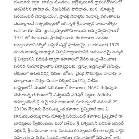
గుంటూరు జిల్లా, బాపట్ల మండలం, జిల్లెళ్ళమూడి గ్రామసరోవరంలో
అరవిరిసిన వారిజాతం నెఱవిరిసిన పారిజాతం మన “మాతృశ్రీ
ఓరియంటల్ విద్యాలయం”. ప్రాచ్య విద్యాను గంధాన్ని దిగంతాలకు
వెదజల్లాలనే సత్సంకల్పంతో జగన్మాత శ్రీపరాత్పరి రాజరాజేశ్వరి
అనసూయా దేవి- జ్ఞానపుష్పాలతావి అయిన అమ్మ స్వహస్తాలతో
1971 లో కళాశాలను ప్రారంభించారు. ఈ కళాశాల మొదట
ఆంధ్రాయూనివర్సిటీ అప్లియేషన్తో ప్రారంభమై, ఆ తరువాత 1978
నుండి ఆచార్య నాగార్జున విశ్వవిద్యాలయానికి అనుబంధమై ఉన్నది.
శ్రీ విశ్వజననీ పరిషత్ ద్వారా కళాశాలలో చేరిన ఆంధ్ర-తెలంగాణ
పరిసర సుదూరప్రాంతాల విద్యార్థులకు “డ్రస్సు అడ్రస్సుతో నిమిత్తం
లేకుండా” ఉచితవిద్య, వసతి, భోజన, వైద్య సౌకర్యాలు దాదాపు 5
దశాబ్దాలుగా నిర్విరామంగా కల్పించడం గొప్ప విశేషం.
రాష్ట్రంలోనే మొదటి ఓరియంటల్ కళాశాలగా NAAC గుర్తింపుకు
వెళుతున్న తరుణంలోశ్రీ విశ్వజననీ పరిషత్ పెద్దలు మరియు
కరస్పాండెంట్ శ్రీ జి.వై.యస్.బాబుగారి ప్రయత్నంతో నవంబర్ 29,
2019న నెల్లూరు వేదసంస్కృత కళాశాల ప్రిన్సిపాల్ డా॥ వి.
హనుమంతయ్య గారు మాతృశ్రీ ఓరియంటల్ కళాశాల ప్రిన్సిపాల్ గా
బాధ్యతలు స్వీకరించడం మరో విశేషం. శ్రీ విశ్వజననీ పరిషత్ జనరల్
సెక్రటరీ, శ్రీ కామరాజు గారు మరియు కరస్పాండెంట్ గారి ఆర్థిక, హార్దిక
సహకారం మరియు ప్రియవిద్యార్థుల శ్రమదానంతో ప్రిన్సిపాల్ గారు.