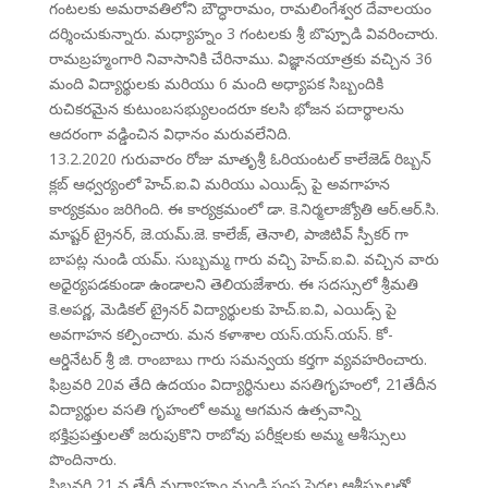
గంటలకు అమరావతిలోని బౌద్ధారామం, రామలింగేశ్వర దేవాలయం
దర్శించుకున్నారు. మధ్యాహ్నం 3 గంటలకు శ్రీ బొప్పూడి వివరించారు.
రామబ్రహ్మంగారి నివాసానికి చేరినాము. విజ్ఞానయాత్రకు వచ్చిన 36
మంది విద్యార్థులకు మరియు 6 మంది అధ్యాపక సిబ్బందికి
రుచికరమైన కుటుంబసభ్యులందరూ కలసి భోజన పదార్థాలను
ఆదరంగా వడ్డించిన విధానం మరువలేనిది.
13.2.2020 గురువారం రోజు మాతృశ్రీ ఓరియంటల్ కాలేజెడ్ రిబ్బన్
క్లబ్ ఆధ్వర్యంలో హెచ్.ఐ.వి మరియు ఎయిడ్స్ పై అవగాహన
కార్యక్రమం జరిగింది. ఈ కార్యక్రమంలో డా. కె.నిర్మలాజ్యోతి ఆర్.ఆర్.సి.
మాష్టర్ ట్రైనర్, జె.యమ్.జె. కాలేజ్, తెనాలి, పాజిటివ్ స్పీకర్ గా
బాపట్ల నుండి యమ్. సుబ్బమ్మ గారు వచ్చి హెచ్.ఐ.వి. వచ్చిన వారు
అధైర్యపడకుండా ఉండాలని తెలియజేశారు. ఈ సదస్సులో శ్రీమతి
కె.అపర్ణ, మెడికల్ ట్రైనర్ విద్యార్థులకు హెచ్.ఐ.వి, ఎయిడ్స్ పై
అవగాహన కల్పించారు. మన కళాశాల యస్.యస్.యస్. కో-
ఆర్డినేటర్ శ్రీ జి. రాంబాబు గారు సమన్వయ కర్తగా వ్యవహరించారు.
ఫిబ్రవరి 20వ తేది ఉదయం విద్యార్థినులు వసతిగృహంలో, 21తేదీన
విద్యార్థుల వసతి గృహంలో అమ్మ ఆగమన ఉత్సవాన్ని
భక్తిప్రపత్తులతో జరుపుకొని రాబోవు పరీక్షలకు అమ్మ ఆశీస్సులు
పొందినారు.
ఫిబ్రవరి 21 వ తేదీ మధ్యాహ్నం నుండి సంస్థ పెద్దల ఆశీస్సులతో