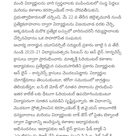
మంది విద్యార్థులను వారి స్వస్థలాలకు పంపించుటలో సంస్థ పెద్దలు
మరియు కళాశాల కరస్పాండెంట్ గారు చొరవతీసుకుని,
ప్రభుత్వాధికారులతో చర్చించి, మే 22 వ తేదీన జిల్లెళ్ళమూడి నుండి
ప్రత్యేకవాహనాల ద్వారా విద్యార్థులను విజయవాడ వరకు చేర్చి,
అక్కడనుండి మరొక ప్రత్యేక బస్సులో వారినందరినీ గమ్యస్థానాలకు
చేర్చినవిధానం ఒక సాహసోపేత సంఘటన.
ఆచార్య నాగార్జున యూనివర్సిటీ సర్యులర్ ప్రకారం జూలై 6 వ తేదీ
నుండి 2020-21 విద్యాసంవత్సరం సిలబస్ ను ఆన్ లైన్ /కాన్ఫరెన్స్
క్లాసులు ద్వారా ప్రారంభించారు. మాతృశ్రీ ఓరియంటల్ కళాశాల
అధ్యాపకులు ప్రత్యేకమైన సమయసారిణిని ప్రకారం విద్యార్థులకు
ఆన్ లైన్ – కాన్ఫరెన్స్ క్లాసులు మొదలుపెట్టారు. విద్యార్థుల
యోగక్షేమాలు తెలుసుకుంటూ, కరోనా సమయంలో జాగ్రత్తలు
తెలియజేస్తూ, ఐ.సి.టి మోడ్ లో నూతన పాఠాలను ప్రారంభించి
ఇతర కాలేజ్ లకు ధీటుగా ఓరియంటల్ ఉపయోగించుకుంటూ
విద్యాపరంగా నూతన ఒరవడిని సృష్టిస్తున్నారు. ఈ విధానాన్ని
మొదటగా ప్రోత్సహించిన కరస్పాండెంట్ శ్రీ జి.వై.యస్ బాబుగారికి
ధన్యవాదాలు మరియు విద్యార్థులకు లాక్ డౌన్ లో సైతం టెక్నాలజీ
ద్వారా విజ్ఞానాన్ని అందిస్తున్న కళాశాల అధ్యాపకులకు
అభినందనలు. అధ్యాపకుల ఆన్ లైన్ క్లాసుల ఫీడ్ బ్యాక్ ని
ఎప్పటికప్పుడు రికార్డ్ చేసి కళాశాల నుంచి సి.సి.ఇ. వెబ్ సైట్ కి