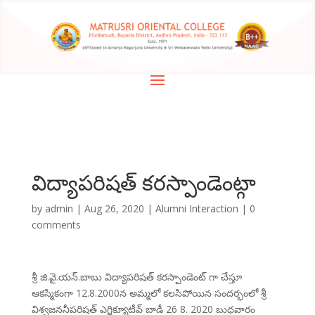
విద్యాపరిషత్ కరస్పాండెంట్గా
by
admin
|
Aug 26, 2020
|
Alumni Interaction
|
0
comments
శ్రీ జి.వై.యన్.బాబు విద్యాపరిషత్ కరస్పాండెంట్ గా చేస్తూ
ఆకస్మికంగా 12.8.2000న అమ్మలో కలసిపోయిన సందర్భంలో శ్రీ
విశ్వజననీపరిషత్ ఎగ్జిక్యూటీవ్ బాడీ 26 8. 2020 బుధవారం