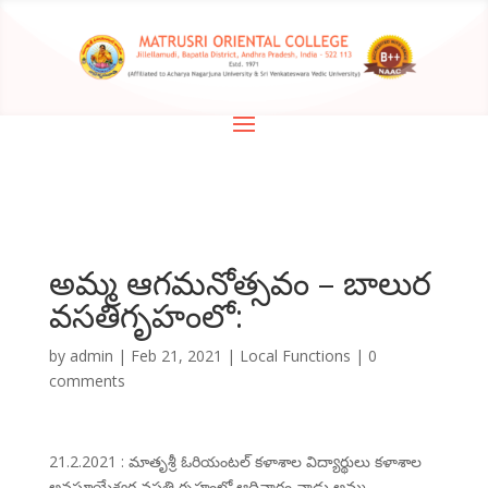
అమ్మ ఆగమనోత్సవం – బాలుర
వసతిగృహంలో:
by
admin
|
Feb 21, 2021
|
Local Functions
|
0
comments
21.2.2021 : మాతృశ్రీ ఓరియంటల్ కళాశాల విద్యార్థులు కళాశాల
అనసూయేశ్వర వసతి గృహంలో ఆదివారం నాడు అమ్మ