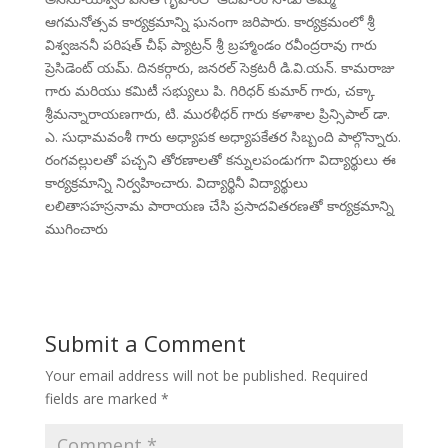
ఆగమనోత్సవ కార్యక్రమాన్ని ఘనంగా జరిపారు. కార్యక్రమంలో శ్రీ
విశ్వజననీ పరిషత్ చీఫ్ ప్యాట్రన్ శ్రీ బ్రహ్మాండం రవీంద్రరావు గారు
ప్రెసిడెంట్ యమ్. దినకర్గారు, జనరల్ సెక్రటరీ డి.వి.యన్. కామరాజు
గారు మరియు కమిటీ సభ్యులు పి. గిరిధర్ కుమార్ గారు, చక్కా
శ్రీమన్నారాయణగారు, టి. మురళీధర్ గారు కళాశాల ప్రిన్సిపాల్ డా.
ఎ. సుధామవంశీ గారు అధ్యాపక అధ్యాపకేతర సిబ్బంది పాల్గొన్నారు.
రంగవల్లులతో పచ్చని తోరణాలతో కన్నులపండుగగా విద్యార్థులు ఈ
కార్యక్రమాన్ని నిర్వహించారు. విద్యార్థినీ విద్యార్థులు
లలితాసహస్రనామ పారాయణ చేసి ప్రసాదవితరణతో కార్యక్రమాన్ని
ముగించారు
Submit a Comment
Your email address will not be published.
Required
fields are marked
*