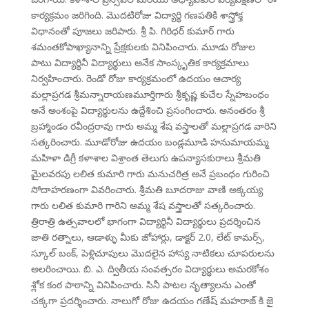
కార్యక్రమం జరిగింది. మొదటిరోజు విద్యార్థి గణపతికి శాస్త్రోక్త
విధానంతో పూజలు జరిపారు. శ్రీ పి. గిరిధర్ కుమార్ గారు
శమంతకోపాఖ్యానాన్ని ప్రేక్షకులకు వినిపించారు. మూడు రోజుల
పాటు విద్యార్థినీ విద్యార్థులు అనేక సాంస్కృతిక కార్యక్రమాలు
నిర్వహించారు. రెండో రోజు కార్యక్రమంలో ఉదయం ఆచార్య
మల్లాప్రగడ శ్రీమన్నారాయణమూర్తిగారు శ్రీకృష్ణ కుచేల స్నేహబంధం
అనే అంశంపై విద్యార్థులను ఉద్దేశించి ప్రసంగించారు. అనంతరం శ్రీ
బ్రహ్మాండం రవీంద్రరావు గారు అమ్మ శేష వస్త్రాలతో మల్లాప్రగడ వారిని
సత్కరించారు. మూడోరోజు ఉదయం బండ్లమూడి హనుమాయమ్మ
మహిళా డిగ్రీ కళాశాల విశ్రాంత తెలుగు ఉపన్యాసకురాలు శ్రీమతి
మైలవరపు లలిత కుమారి గారు మనుచరిత్ర అనే ప్రబంధం గురించి
సోదాహరణంగా వివరించారు. శ్రీమతి బూదరాజు వాణి అక్కయ్య
గారు లలిత కుమారి గారిని అమ్మ శేష వస్త్రాలతో సత్కరించారు.
త్రిరాత్రి ఉత్సవాలలో భాగంగా విద్యార్థినీ విద్యార్థులు ప్రదర్శించిన
జాతి రత్నాలు, ఆడాళ్ళు మీకు జోహార్లు, డాక్టర్ 2.0, లేట్ కామర్స్,
స్కూల్ బంక్, పెళ్లిచూపులు మొదలైన హాస్య నాటికలు చూపరులను
అలరించాయి. బి. ఎ. ద్వితీయ సంవత్సరం విద్యార్థులు అమరకోశం
శ్లోక కంఠ పాఠాన్ని వినిపించారు. సినీ పాటల నృత్యాలను ఎంతో
చక్కగా ప్రదర్శించారు. నాలుగో రోజు ఉదయం గణేష్ మహరాజ్ కి జై