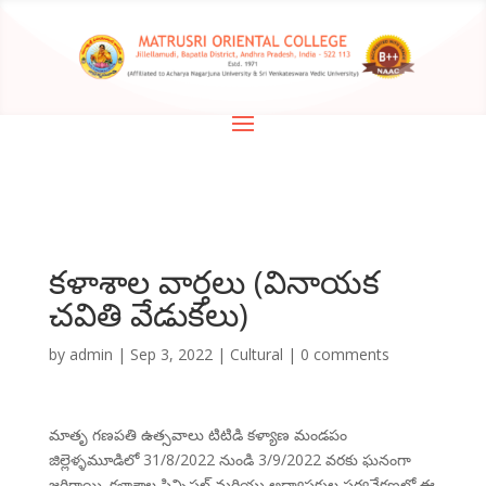
కళాశాల వార్తలు (వినాయక
చవితి వేడుకలు)
by
admin
|
Sep 3, 2022
|
Cultural
|
0 comments
మాతృ గణపతి ఉత్సవాలు టిటిడి కళ్యాణ మండపం
జిల్లెళ్ళమూడిలో 31/8/2022 నుండి 3/9/2022 వరకు ఘనంగా
జరిగాయి. కళాశాల ప్రిన్సిపల్ మరియు అధ్యాపకుల పర్యవేక్షణలో ఈ