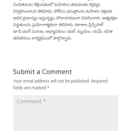
నిందితులను శిక్షించడంలో మహిళలు తమవంతు కర్తవ్యం
నిర్వహించాలని తెలిపారు. పోలీసు యంత్రాంగం మహిళల రక్షణకు
అధిక ప్రాధాన్యం ఇస్తున్నట్లు సోదాహరణంగా వివరించారు. ఆత్మరక్షణ
పద్ధతులను ప్రయోగాత్మకంగా తెలిపారు. కళాశాల ప్రిన్సిపాల్
డా.బి.యల్ సుగుణ, అధ్యాపకులు యల్. మృదుల, యమ్. కవిత
తదితరులు కార్యక్రమంలో పాల్గొన్నారు.
Submit a Comment
Your email address will not be published.
Required
fields are marked
*