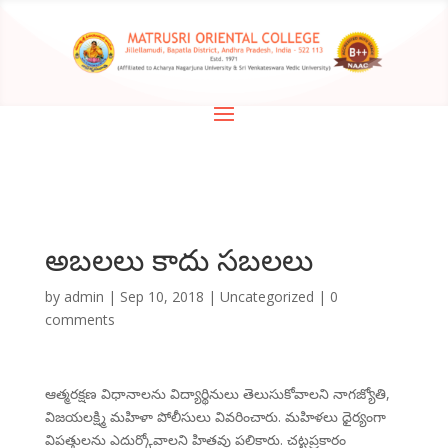
అబలలు కాదు సబలలు
by
admin
|
Sep 10, 2018
|
Uncategorized
|
0
comments
ఆత్మరక్షణ విధానాలను విద్యార్థినులు తెలుసుకోవాలని నాగజ్యోతి,
విజయలక్ష్మి మహిళా పోలీసులు వివరించారు. మహిళలు ధైర్యంగా
విపత్తులను ఎదుర్కోవాలని హితవు పలికారు. చట్టప్రకారం