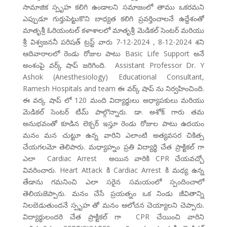
సామాజిక స్పృహ కలిగి ఉండాలని సమాజంలో తాము ఒకరమని
ఎప్పుడూ గుర్తుపెట్టుకొని బాధ్యత కలిగి ప్రవర్తించాలనే ఉద్దేశంతో
మాతృశ్రీ ఓరియంటల్ కళాశాలలో మాతృశ్రీ మెడికల్ సెంటర్ మరియు
శ్రీ విశ్వజననీ పరిషత్ ట్రస్ట్ వారు 7-12-2024 , 8-12-2024 శని
ఆదివారాలలో రెండు రోజుల పాటు Basic Life Support అనే
అంశంపై వర్క్ షాప్ జరిగింది. Assistant Professor Dr. Y
Ashok (Anesthesiology) Educational Consultant,
Ramesh Hospitals and team ఈ వర్క్ షాప్ ను నిర్వహించింది.
ఈ వర్క షాప్ లో 120 మంది విద్యార్థులు అధ్యాపకులు మరియు
మెడికల్ సెంటర్ టీమ్ పాల్గొన్నారు. డా. అశోక్ గారు తమ
అనుభవంతో కూడిన లెక్చర్ ఇస్తూ రెండు రోజుల పాటు ఉదయం
మనం మన చుట్టూ ఉన్న వారిని ఎలాంటి అత్యవసర చికిత్స
చేయగలమో తెలిపారు. మధ్యాహ్నం ప్రతి విద్యార్థి చేత ప్రాక్టికల్ గా
ఎలా Cardiac Arrest అయిన వారికి CPR చేయవచ్చో
వివరించారు. Heart Attack కి Cardiac Arrest కి మధ్య ఉన్న
తేడాను గమనించి ఎలా సరైన సమయంలో స్పందించాలో
తెలియజెప్పారు. మనం చేసే ప్రయత్నం ఒక నిండు జీవితాన్ని
నిలబెడుతుందనే స్పృహ తో మనం ఆలోచన చెయ్యాలని చెప్పారు.
విద్యార్థులందరి చేత ప్రాక్టికల్ గా CPR చేయించి వారిని