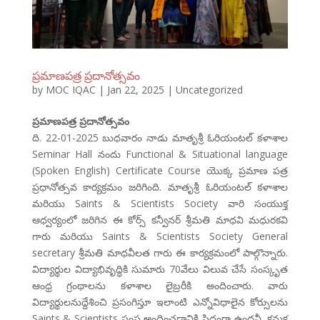
ప్రమాణపత్ర ప్రదానోత్సవం
by
MOC IQAC
|
Jan 22, 2025
|
Uncategorized
ప్రమాణపత్ర ప్రదానోత్సవం
ది. 22-01-2025 బుధవారం నాడు మాతృశ్రీ ఓరియంటల్ కళాశాల
Seminar Hall నందు Functional & Situational language
(Spoken English) Certificate Course యొక్క ప్రమాణ పత్ర
ప్రధానోత్సవ కార్యక్రమం జరిగింది. మాతృశ్రీ ఓరియంటల్ కళాశాల
మరియు Saints & Scientists Society వారి సంయుక్త
ఆధ్వర్యంలో జరిగిన ఈ కోర్స్ కన్వీనర్ శ్రీమతి మాధవి మధురకవి
గారు మరియు Saints & Scientists Society General
secretary శ్రీమతి మాధవీలత గారు ఈ కార్యక్రమంలో పాల్గొన్నారు.
విద్యార్థుల విద్యాభివృద్ధికి సుమారు 70వేలు విలువ చేసే సంస్కృత
ఆంధ్ర గ్రంథాలను కళాశాల లైబ్రరీకి అందించారు. వారు
విద్యార్థులనుద్దేశించి ప్రసంగిస్తూ ఇలాంటి ఎన్నోవిధాలైన కోర్సులను
Saints & Scientists సంస్థ అందించడానికి సిద్ధంగా ఉందనీ, కనుక