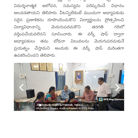
విమర్శనాత్మక ఆలోచన, సమస్యను పరిష్కరించే విధానం
అలవడతాయని తెలిపారు. వీటన్నిటికంటే ముందుగా అధ్యాపకుడు
సరైన ప్రణాళికను రూపొందించుకొని విద్యార్థులను ప్రోత్సహించి
విద్యావిధానాన్ని మెరుగుపరచుకొని తరగతి గదిలో
వర్తింపచేయవలెనని సూచించారు. ఈ వర్క్ షాప్ ద్వారా
అధ్యాపకులు తమ బోధనా విలువలను మెరుగుపరచుకునే
ప్రయత్నం చేస్తామని అందుకు ఈ వర్క్ షాప్ మరింతగా
ఉపకరించిందని తెలిపారు.