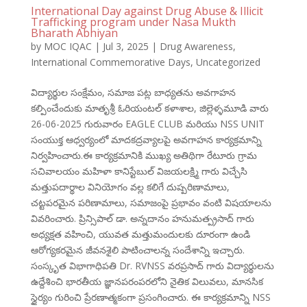
International Day against Drug Abuse & Illicit
Trafficking program under Nasa Mukth
Bharath Abhiyan
by
MOC IQAC
|
Jul 3, 2025
|
Drug Awareness
,
International Commemorative Days
,
Uncategorized
విద్యార్థుల సంక్షేమం, సమాజ పట్ల బాధ్యతను అవగాహన
కల్పించేందుకు మాతృశ్రీ ఓరియంటల్ కళాశాల, జిల్లెళ్ళమూడి వారు
26-06-2025 గురువారం EAGLE CLUB మరియు NSS UNIT
సంయుక్త ఆధ్వర్యంలో మాదకద్రవ్యాలపై అవగాహన కార్యక్రమాన్ని
నిర్వహించారు.ఈ కార్యక్రమానికి ముఖ్య అతిథిగా రేటూరు గ్రామ
సచివాలయం మహిళా కానిస్టేబుల్ విజయలక్ష్మి గారు విచ్చేసి
మత్తుపదార్థాల వినియోగం వల్ల కలిగే దుష్పరిణామాలు,
చట్టపరమైన పరిణామాలు, సమాజంపై ప్రభావం వంటి విషయాలను
వివరించారు. ప్రిన్సిపాల్ డా. అన్నదానం హనుమత్ప్రసాద్ గారు
అధ్యక్షత వహించి, యువత మత్తుమందులకు దూరంగా ఉండి
ఆరోగ్యకరమైన జీవనశైలి పాటించాలన్న సందేశాన్ని ఇచ్చారు.
సంస్కృత విభాగాధిపతి Dr. RVNSS వరప్రసాద్ గారు విద్యార్థులను
ఉద్దేశించి భారతీయ జ్ఞానపరంపరలోని నైతిక విలువలు, మానసిక
స్థైర్యం గురించి ప్రేరణాత్మకంగా ప్రసంగించారు. ఈ కార్యక్రమాన్ని NSS