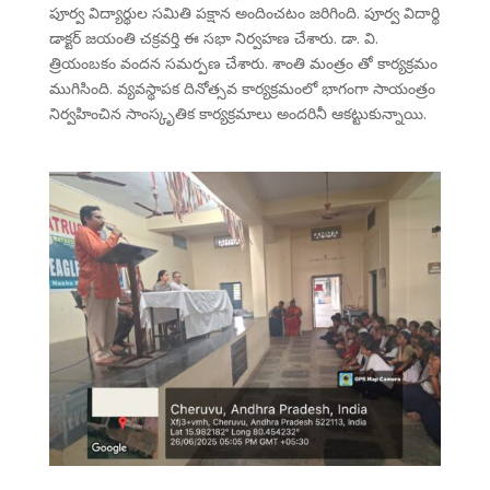
పూర్వ విద్యార్థుల సమితి పక్షాన అందించటం జరిగింది. పూర్వ విదార్థి
డాక్టర్ జయంతి చక్రవర్తి ఈ సభా నిర్వహణ చేశారు. డా. వి.
త్రియంబకం వందన సమర్పణ చేశారు. శాంతి మంత్రం తో కార్యక్రమం
ముగిసింది. వ్యవస్థాపక దినోత్సవ కార్యక్రమంలో భాగంగా సాయంత్రం
నిర్వహించిన సాంస్కృతిక కార్యక్రమాలు అందరినీ ఆకట్టుకున్నాయి.