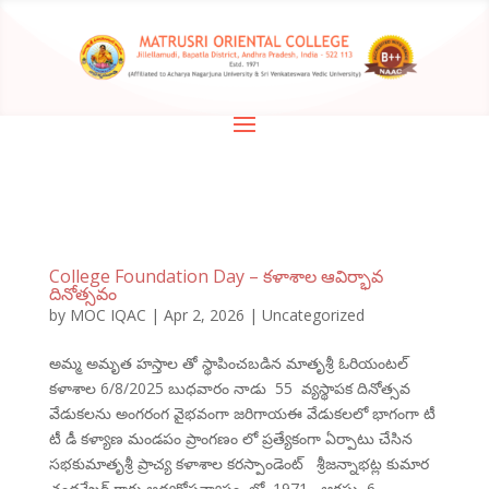
College Foundation Day – కళాశాల ఆవిర్భావ
దినోత్సవం
by
MOC IQAC
|
Apr 2, 2026
|
Uncategorized
అమ్మ అమృత హస్తాల తో స్థాపించబడిన మాతృశ్రీ ఓరియంటల్
కళాశాల 6/8/2025 బుధవారం నాడు 55 వ్యస్థాపక దినోత్సవ
వేడుకలను అంగరంగ వైభవంగా జరిగాయఈ వేడుకలలో భాగంగా టీ
టీ డీ కళ్యాణ మండపం ప్రాంగణం లో ప్రత్యేకంగా ఏర్పాటు చేసిన
సభకుమాతృశ్రీ ప్రాచ్య కళాశాల కరస్పాండెంట్ శ్రీజన్నాభట్ల కుమార
చంద్రశేఖర్ గారు అధ్యక్షోపన్యాసం లో 1971 ఆగష్టు 6