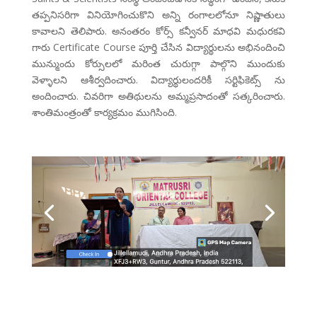
తప్పనిసరిగా వినియోగించుకొని అన్ని రంగాలలోనూ నిష్ణాతులు
కావాలని తెలిపారు. అనంతరం కోర్స్ కన్వీనర్ మాధవి మధురకవి
గారు Certificate Course పూర్తి చేసిన విద్యార్థులను అభినందించి
మున్ముందు కోర్సులలో మరింత చురుగ్గా పాల్గొని ముందుకు
వెళ్ళాలని ఆశీర్వదించారు. విద్యార్థులందరికీ సర్టిఫికెట్స్ ను
అందించారు. చివరిగా అతిథులను అమ్మప్రసాదంతో సత్కరించారు.
శాంతిమంత్రంతో కార్యక్రమం ముగిసింది.