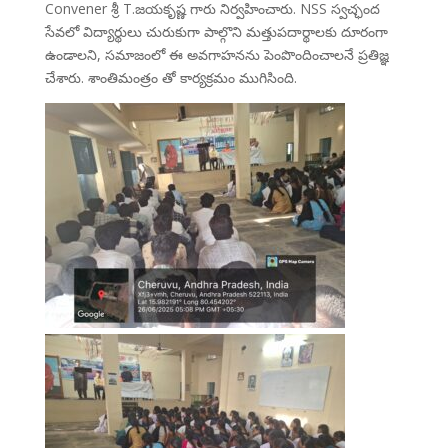
Convener శ్రీ T.జయకృష్ణ గారు నిర్వహించారు. NSS స్వచ్ఛంద
సేవలో విద్యార్థులు చురుకుగా పాల్గొని మత్తుపదార్థాలకు దూరంగా
ఉండాలని, సమాజంలో ఈ అవగాహనను పెంపొందించాలనే ప్రతిజ్ఞ
చేశారు. శాంతిమంత్రం తో కార్యక్రమం ముగిసింది.