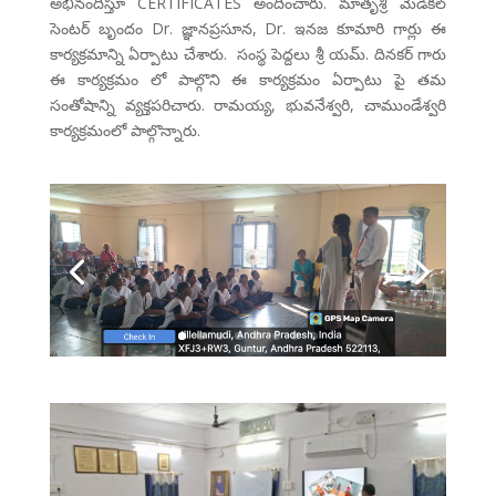
అభినందిస్తూ CERTIFICATES అందించారు. మాతృశ్రీ మెడికల్
సెంటర్ బృందం Dr. జ్ఞానప్రసూన, Dr. ఇనజ కూమారి గార్లు ఈ
కార్యక్రమాన్ని ఏర్పాటు చేశారు. సంస్థ పెద్దలు శ్రీ యమ్. దినకర్ గారు
ఈ కార్యక్రమం లో పాల్గొని ఈ కార్యక్రమం ఏర్పాటు పై తమ
సంతోషాన్ని వ్యక్తపరిచారు. రామయ్య, భువనేశ్వరి, చాముండేశ్వరి
కార్యక్రమంలో పాల్గొన్నారు.