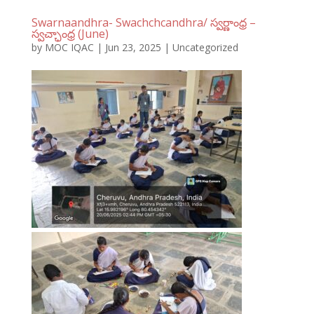
Swarnaandhra- Swachchcandhra/ స్వర్ణాంధ్ర –
స్వచ్ఛాంధ్ర (June)
by
MOC IQAC
|
Jun 23, 2025
|
Uncategorized