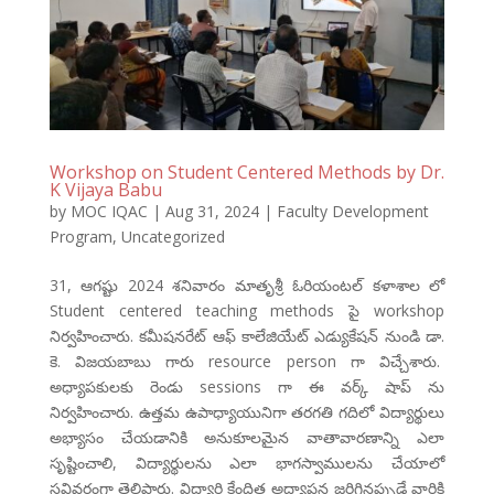
Workshop on Student Centered Methods by Dr.
K Vijaya Babu
by
MOC IQAC
|
Aug 31, 2024
|
Faculty Development
Program
,
Uncategorized
31, ఆగష్టు 2024 శనివారం మాతృశ్రీ ఓరియంటల్ కళాశాల లో
Student centered teaching methods పై workshop
నిర్వహించారు. కమీషనరేట్ ఆఫ్ కాలేజియేట్ ఎడ్యుకేషన్ నుండి డా.
కె. విజయబాబు గారు resource person గా విచ్చేశారు.
అధ్యాపకులకు రెండు sessions గా ఈ వర్క్ షాప్ ను
నిర్వహించారు. ఉత్తమ ఉపాధ్యాయునిగా తరగతి గదిలో విద్యార్థులు
అభ్యాసం చేయడానికి అనుకూలమైన వాతావారణాన్ని ఎలా
సృష్టించాలి, విద్యార్థులను ఎలా భాగస్వాములను చేయాలో
సవివరంగా తెలిపారు. విద్యార్థి కేంద్రిత అధ్యాపన జరిగినప్పుడే వారికి