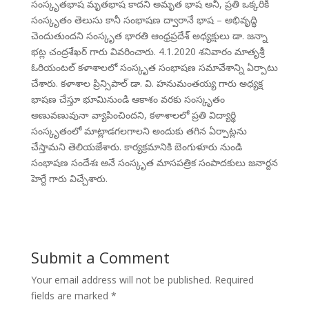
సంస్కృతభాష మృతభాష కాదని అమృత భాష అనీ, ప్రతి ఒక్కరికీ
సంస్కృతం తెలుసు కానీ సంభాషణ ద్వారానే భాష – అభివృద్ధి
చెందుతుందని సంస్కృత భారతి ఆంధ్రప్రదేశ్ అధ్యక్షులు డా. జన్నా
భట్ల చంద్రశేఖర్ గారు వివరించారు. 4.1.2020 శనివారం మాతృశ్రీ
ఓరియంటల్ కళాశాలలో సంస్కృత సంభాషణ సమావేశాన్ని ఏర్పాటు
చేశారు. కళాశాల ప్రిన్సిపాల్ డా. వి. హనుమంతయ్య గారు అధ్యక్ష
భాషణ చేస్తూ భూమినుండి ఆకాశం వరకు సంస్కృతం
అణువణువునా వ్యాపించిందని, కళాశాలలో ప్రతి విద్యార్థి
సంస్కృతంలో మాట్లాడగలగాలని అందుకు తగిన ఏర్పాట్లను
చేస్తామని తెలియజేశారు. కార్యక్రమానికి బెంగుళూరు నుండి
సంభాషణ సందేశః అనే సంస్కృత మాసపత్రిక సంపాదకులు జనార్దన
హెగ్దే గారు విచ్చేశారు.
Submit a Comment
Your email address will not be published.
Required
fields are marked
*