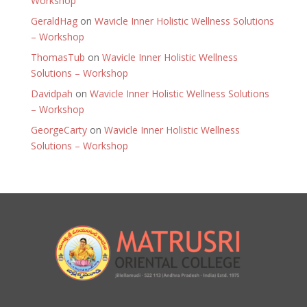
Workshop
GeraldHag
on
Wavicle Inner Holistic Wellness Solutions
– Workshop
ThomasTub
on
Wavicle Inner Holistic Wellness
Solutions – Workshop
Davidpah
on
Wavicle Inner Holistic Wellness Solutions
– Workshop
GeorgeCarty
on
Wavicle Inner Holistic Wellness
Solutions – Workshop