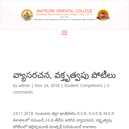
వ్యాసరచన, వక్తృత్వపు పోటీలు
by
admin
|
Nov 24, 2018
|
Student Competions
|
0
comments
24.11.2018: గుంటూరు జిల్లా ఖాజీపాలెం K.V.R, K.V.R & M.K.R
కళాశాలలో నవంబర్ 24 వ తేదీన జరిగిన వ్యాసరచన, వక్తృత్వపు
పోటీలలో జిల్లెళ్ళమూడి మాతృశ్రీ ఓరియంటల్ కాళాశాల