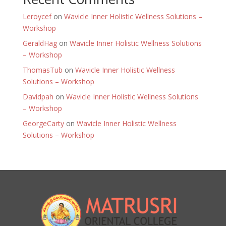
Leroycef
on
Wavicle Inner Holistic Wellness Solutions –
Workshop
GeraldHag
on
Wavicle Inner Holistic Wellness Solutions
– Workshop
ThomasTub
on
Wavicle Inner Holistic Wellness
Solutions – Workshop
Davidpah
on
Wavicle Inner Holistic Wellness Solutions
– Workshop
GeorgeCarty
on
Wavicle Inner Holistic Wellness
Solutions – Workshop