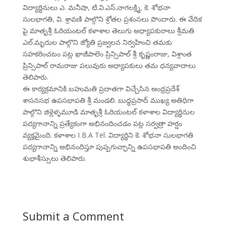
విద్యార్ధినులు ఎ. మనీషా, టి.వి.ఎస్.నాగలక్ష్మి, కె. శోభనా
సులభాగతి, వి. శ్రావణి పాల్గొని శ్రోతల ప్రశంసలు పొందారు. ఈ వేదిక
పై మాతృశ్రీ ఓరియంటల్ కళాశాల తెలుగు అధ్యాపకురాలు శ్రీమతి
ఎల్.మృదుల పాల్గొని జ్యోతి ప్రజ్వలన నిర్వహించి తమకు
సహకరించటం పట్ల ఖాజీపాలెం ప్రిన్సిపాల్ శ్రీ కృష్ణంరాజు, విశ్రాంత
ప్రిన్సిపాల్ రామరాజు పలువురు అధ్యాపకులు తమ ధన్యవాదాలు
తెలిపారు.
ఈ కార్యక్రమానికి బహుమతి ప్రదాతగా విచ్చేసిన ఆంధ్రప్రదేశ్
శాసనసభ ఉపసభాపతి శ్రీ మండలి. బుద్ధప్రసాద్ ముఖ్య అతిధిగా
పాల్గొని జిళ్లెళ్ళమూడి మాతృశ్రీ ఓరియంటల్ కళాశాల విద్యార్ధినుల
పద్యగానాన్ని ప్రత్యేకంగా అభినందించడం పట్ల సర్వత్రా హర్షం
వ్యక్తమైంది. కళాశాల I B.A Tel. విద్యార్ధిని కె. శోభనా సులభాగతి
పద్యగానాన్ని అభినందిస్తూ పుష్పగుచ్ఛాన్ని ఉపసభాపతి అందించి
శుభాశీస్సులు తెలిపారు.
Submit a Comment