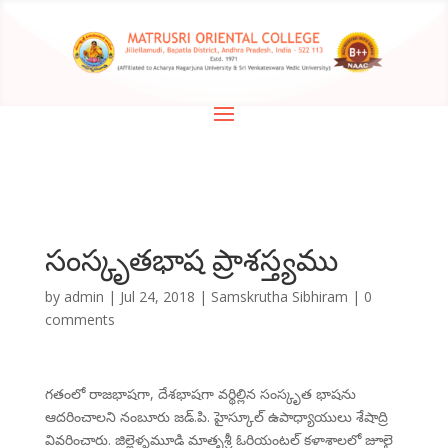
సంస్కృతభాష ప్రాశస్త్యము
by
admin
|
Jul 24, 2018
|
Samskrutha Sibhiram
|
0
comments
గతంలో రాజభాషగా, దేశభాషగా వర్థిల్లిన సంస్కృత భాషను
ఆదరించాలని నంబూరు జడ్.పి. హైస్కూల్ ఉపాధ్యాయులు శేషాద్రి
వివరించారు. జిల్లెళ్ళమూడి మాతృశ్రీ ఓరియంటల్ కళాశాలలో జూలై