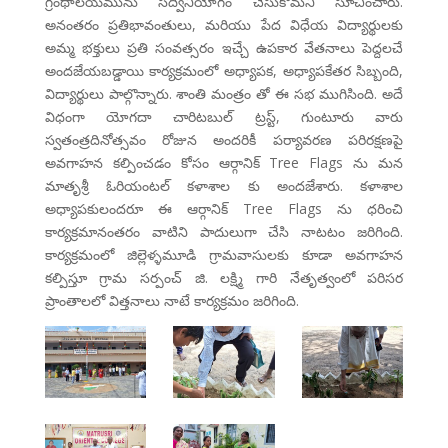
గ్రంథాలయమును సద్వినియోగం చేసుకోమని సూచించారు.
అనంతరం ప్రతిభావంతులు, మరియు పేద విధేయ విద్యార్థులకు
అమ్మ భక్తులు ప్రతి సంవత్సరం ఇచ్చే ఉపకార వేతనాలు పెద్దలచే
అందజేయబడ్డాయి కార్యక్రమంలో అధ్యాపక, అధ్యాపకేతర సిబ్బంది,
విద్యార్థులు పాల్గొన్నారు. శాంతి మంత్రం తో ఈ సభ ముగిసింది. అదే
విధంగా యోగదా చారిటబుల్ ట్రస్ట్, గుంటూరు వారు
స్వతంత్రదినోత్సవం రోజున అందరికీ పర్యావరణ పరిరక్షణపై
అవగాహన కల్పించడం కోసం ఆర్గానిక్ Tree Flags ను మన
మాతృశ్రీ ఓరియంటల్ కళాశాల కు అందజేశారు. కళాశాల
అధ్యాపకులందరూ ఈ ఆర్గానిక్ Tree Flags ను ధరించి
కార్యక్రమానంతరం వాటిని పాదులుగా చేసి నాటటం జరిగింది.
కార్యక్రమంలో జిల్లెళ్ళమూడి గ్రామవాసులకు కూడా అవగాహన
కల్పిస్తూ గ్రామ సర్పంచ్ జి. లక్ష్మి గారి నేతృత్వంలో పరిసర
ప్రాంతాలలో విత్తనాలు నాటే కార్యక్రమం జరిగింది.