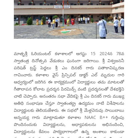
మాతృశ్రీ ఓరియంటల్ కళాశాలలో ఆగస్టు 15 2024న 78వ
స్వాతంత్ర దినోత్సవ వేడుకలు ఘనంగా జరిగాయి. శ్రీ విశ్వజననీ
పరిషత్ ట్రస్ట్ పెద్దలు శ్రీ ఎం దినకర్ గారు పతాకావిష్కరణ
గావించారు. కళాశాల వైస్ ప్రిన్సిపల్ డాక్టర్ ఎల్ మృదుల గారి
ఆధ్వర్యంలో జరిగిన ఈ కార్యక్రమంలో విద్యార్థులు తమ మాటలతో
గీతాలాపన కోలాట ప్రదర్శన పిరమిడ్స్ వంటి ప్రదర్శనలతో దేశభక్తిని
చాటి చెప్పారు. అనంతరం సభా వేదికపై శ్రీ ఎం దినకర్ గారు ముఖ్య
అతిథి సంభాషణ చేస్తూ స్వాతంత్య్ర ఉద్యమం నాటి విశేషాలను
విద్యార్థులకు తెలియజేశారు. ఈ సభలో శ్రీ మేళ్లచెరువు సాయిబాబు
అన్నయ్య గారు మాట్లాడుతూ కళాశాల NAAC B++ గుర్తింపు
పొందినందుకు విద్యార్థులను, అధ్యాపకులను అభినందించి,
విద్యార్థులను కేవలం పాఠ్యభాగాలలో ఉన్న అంశాలు కాకుండా