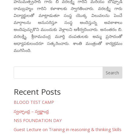
హనుమత్ప్రసాద్ గారు బి వరలక్ష్మి గారిని మరియు బొప్పూడి
రామబ్రహ్మం గారిని కళాశాలకు స్వాగతించారు. వరలక్ష్మి గారు
విద్యార్థులతో మాట్లాడుతూ సంస్థ యొక్క విలువలను పెంచే
మార్గాలను అనుసరిస్తూ సంస్థ అందిస్తున్న అవకాశాలు
అందిపుచ్చుకొని ముందుకు వెళ్లాలని ఆశీర్వదించారు. అనంతరం బి.
వరలక్ష్మి, శ్రీరామచంద్ర మూర్తి దంపతులకు అమ్మ ప్రసాదంతో
అధ్యాపకులందరూ సత్కరించారు. శాంతి మంత్రంతో కార్యక్రమం
ముగిసింది.
Search
Recent Posts
BLOOD TEST CAMP
స్వచ్ఛాంధ్ర – స్వర్ణాంధ్ర
NSS FOUNDATION DAY
Guest Lecture on Training in reasoning & thinking Skills