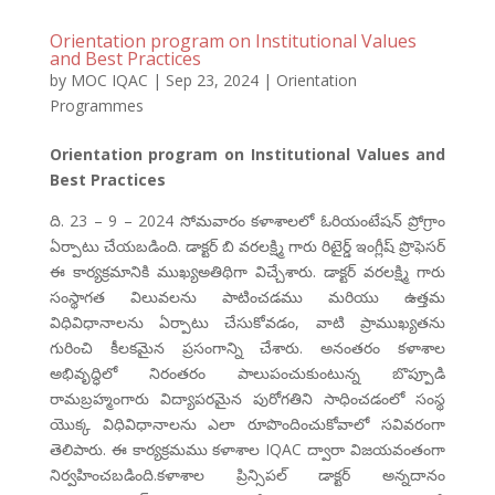
Orientation program on Institutional Values
and Best Practices
by
MOC IQAC
|
Sep 23, 2024
|
Orientation
Programmes
Orientation program on Institutional Values and
Best Practices
ది. 23 – 9 – 2024 సోమవారం కళాశాలలో ఓరియంటేషన్ ప్రోగ్రాం
ఏర్పాటు చేయబడింది. డాక్టర్ బి వరలక్ష్మి గారు రిటైర్డ్ ఇంగ్లీష్ ప్రొఫెసర్
ఈ కార్యక్రమానికి ముఖ్యఅతిథిగా విచ్చేశారు. డాక్టర్ వరలక్ష్మి గారు
సంస్థాగత విలువలను పాటించడము మరియు ఉత్తమ
విధివిధానాలను ఏర్పాటు చేసుకోవడం, వాటి ప్రాముఖ్యతను
గురించి కీలకమైన ప్రసంగాన్ని చేశారు. అనంతరం కళాశాల
అభివృద్ధిలో నిరంతరం పాలుపంచుకుంటున్న బొప్పూడి
రామబ్రహ్మంగారు విద్యాపరమైన పురోగతిని సాధించడంలో సంస్థ
యొక్క విధివిధానాలను ఎలా రూపొందించుకోవాలో సవివరంగా
తెలిపారు. ఈ కార్యక్రమము కళాశాల IQAC ద్వారా విజయవంతంగా
నిర్వహించబడింది.కళాశాల ప్రిన్సిపల్ డాక్టర్ అన్నదానం