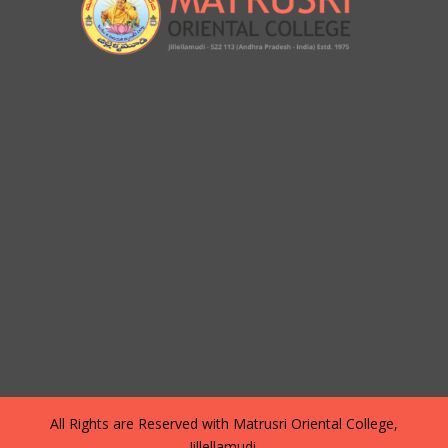
All Rights are Reserved with Matrusri Oriental College,
Jillellamudi.