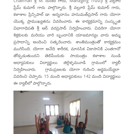
Chairman శ్రీ M. దినకర్ గారు, Managing Trusty శ్రీ వల్లూరి
ప్రేమ్ కుమార్ గారు పాల్గొన్నారు. శ్రీ వల్లూరి ప్రేమ్ కుమార్ గారు,
కళాశాల ప్రిన్సిపాల్ డా. అన్నదానం హనుమత్‌ప్రసాద్ గారు యోగా
యొక్క ప్రాముఖ్యతను వివరించారు. ఈ కార్యక్రమాన్ని సంస్కృత
విభాగాధిపతి శ్రీ ఆర్. వరప్రసాద్ నిర్వహించారు. చివరిగా యోగా
శిక్షకులకు మరియు వారి బృందానికి యాజమాన్యం వారు అమ్మ
ప్రసాదాన్ని అందించి సత్కరించారు. శాంతిమంత్రంతో కార్యక్రమం
ముగిసింది. యోగా అనేది శారీరక, మానసిక వికాసానికి ఎంతగానో
తోడ్పడుతుందని తెలిపేందుకు సాయంత్రం కళాశాల నుండి
అధ్యాపకులు విద్యార్థులు జిల్లెళ్ళముూడి గ్రామంలో ర్యాలీ
నిర్వహించారు. గ్రామప్రజలకు యోగా గురించి అర్థమయ్యేలా
వివరించి చెప్పారు. 15 మంది అధ్యాపకులు 142 మంది విద్యార్థులు
ఈ ర్యాలీలో పాల్గొన్నారు.