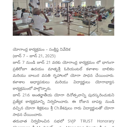
యోగాంధ్ర కార్యక్రమం – సంక్షిప్త నివేదిక
(జూన్ 7 – జూన్ 21, 2025)
జూన్ 7 నుండి జూన్ 21 వరకు యోగాంధ్ర కార్యక్రమం లో భాగంగా
ప్రతిరోజూ ఉదయం మాతృశ్రీ ఓరియంటల్ కళాశాల బాలికల
మరియు బాలుర వసతి గృహాలలో యోగా సాధన చేయించారు.
కళాశాల అధ్యాపకులు మరియు విద్యార్థులు యోగాభ్యాస
కార్యక్రమంలో పాల్గొన్నారు.
జూన్ 21న అంతర్జాతీయ యోగా దినోత్సవాన్ని పురస్కరించుకుని
ప్రత్యేక కార్యక్రమాన్ని నిర్వహించారు. ఈ రోజున బాపట్ల నుండి
వచ్చిన యోగా శిక్షకులు శ్రీ Ch.కేశవులు గారు విద్యార్థులతో యోగా
సాధన చేయించారు.
తరువాత నిర్వహించిన సభలో SVJP TRUST Honorary