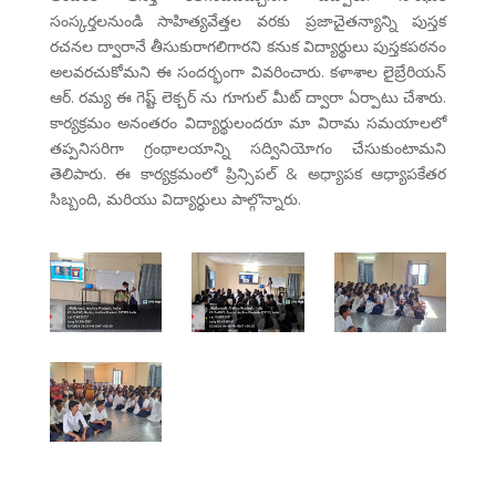
సంస్కర్తలనుండి సాహిత్యవేత్తల వరకు ప్రజాచైతన్యాన్ని పుస్తక
రచనల ద్వారానే తీసుకురాగలిగారని కనుక విద్యార్థులు పుస్తకపఠనం
అలవరచుకోమని ఈ సందర్భంగా వివరించారు. కళాశాల లైబ్రేరియన్
ఆర్. రమ్య ఈ గెష్ట్ లెక్చర్ ను గూగుల్ మీట్ ద్వారా ఏర్పాటు చేశారు.
కార్యక్రమం అనంతరం విద్యార్థులందరూ మా విరామ సమయాలలో
తప్పనిసరిగా గ్రంథాలయాన్ని సద్వినియోగం చేసుకుంటామని
తెలిపారు. ఈ కార్యక్రమంలో ప్రిన్సిపల్ & అధ్యాపక ఆధ్యాపకేతర
సిబ్బంది, మరియు విద్యార్ధులు పాల్గొన్నారు.