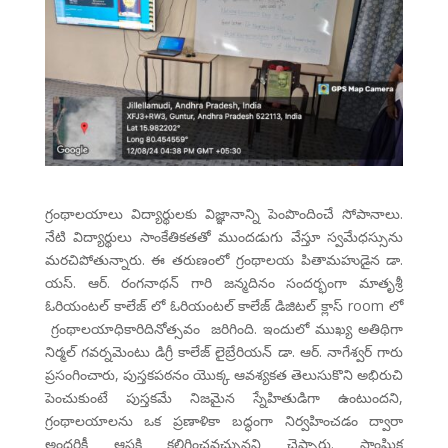
గ్రంథాలయాలు విద్యార్థులకు విజ్ఞానాన్ని పెంపొందించే సోపానాలు.
నేటి విద్యార్థులు సాంకేతికతతో ముందడుగు వేస్తూ స్వమేధస్సును
మరచిపోతున్నారు. ఈ తరుణంలో గ్రంథాలయ పితామహుడైన డా.
యస్. ఆర్. రంగనాథన్ గారి జన్మదినం సందర్భంగా మాతృశ్రీ
ఓరియంటల్ కాలేజ్ లో ఓరియంటల్ కాలేజ్ డిజిటల్ క్లాస్ room లో
గ్రంథాలయాధికారిదినోత్సవం జరిగింది. ఇందులో ముఖ్య అతిథిగా
నిర్మల్ గవర్నమెంటు డిగ్రీ కాలేజ్ లైబ్రేరియన్ డా. ఆర్. నాగేశ్వర్ గారు
ప్రసంగించారు, పుస్తకపఠనం యొక్క ఆవశ్యకత తెలుసుకొని అభిరుచి
పెంచుకుంటే పుస్తకమే నిజమైన స్నేహితుడిగా ఉంటుందని,
గ్రంథాలయాలను ఒక ప్రణాళికా బద్ధంగా నిర్వహించడం ద్వారా
అందరికీ ఆసక్తి కలిగించవచ్చునని చెప్పారు. సాంఘిక