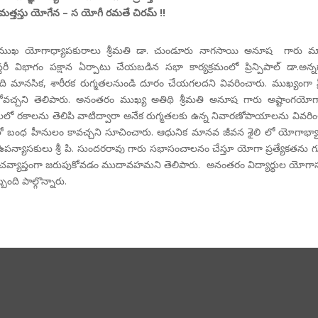
మత్తస్తు యోగేన – స యోగీ రమతే చిరమ్ !!
 ప్రముఖ యోగాధ్యాపకురాలు శ్రీమతి డా. చుండూరు నాగసాయి అనూష గారు మాత
రీ విభాగం పక్షాన ఏర్పాటు చేయబడిన సభా కార్యక్రమంలో ప్రిన్పిపాల్ డా.అన్
ది మానసిక, శారీరక రుగ్మతలనుండి దూరం చేయగలదని వివరించారు. ముఖ్యంగా స్
ోవచ్చని తెలిపారు. అనంతరం ముఖ్య అతిథి శ్రీమతి అనూష గారు అష్టాంగయో
మాలలో రకాలను తెలిపి వాటిద్వారా అనేక రుగ్మతలకు ఉన్న నివారణోపాయాలను వివరిం
ో బంధ హీనులం కావచ్చని సూచించారు. ఆధునిక మానవ జీవన శైలి లో యోగాభ్యాస
ఉపన్యాసకులు శ్రీ పి. సుందరరావు గారు సభాసంచాలనం చేస్తూ యోగా ప్రత్యేకతను గుర్
్రపంచవ్యాప్తంగా జరుపుకోవడం ముదావహమని తెలిపారు. అనంతరం విద్యార్థుల యోగ
బంది పాల్గొన్నారు.