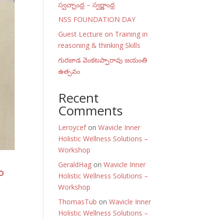
స్వచ్ఛాంధ్ర – స్వర్ణాంధ్ర
NSS FOUNDATION DAY
Guest Lecture on Training in
reasoning & thinking Skills
గురజాడ వెంకటప్పారావు జయంతి
ఉత్సవం
Recent
Comments
Leroycef
on
Wavicle Inner
Holistic Wellness Solutions –
Workshop
GeraldHag
on
Wavicle Inner
ం
Holistic Wellness Solutions –
Workshop
ThomasTub
on
Wavicle Inner
Holistic Wellness Solutions –