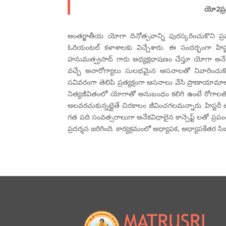
యో2ప్ర
అంతర్జాతీయ యోగా దినోత్సవాన్ని పురస్కరించుకొని
ఓరియంటల్ కళాశాలకు విచ్చేశారు. ఈ సందర్భంగా హిస్ట
హనుమత్ప్రసాద్ గారు అధ్యక్షభాషణం చేస్తూ యోగా అనే
వచ్చే అనారోగ్యాలు సులభమైన ఆసనాలతో నివారించుక
సవివరంగా తెలిపి ప్రత్యక్షంగా ఆసనాలు వేసి ప్రాణాయా
నిత్యజీవితంలో యోగాతో అనుబంధం కలిగి ఉంటే రోగాలత
అలవరచుకున్నట్లైతే చిరకాలం జీవించగలమన్నారు. హిస్టరీ 
గత పది సంవత్సరాలుగా అనేకవిధాలైన కాన్సెప్ట్ లతో ప
ప్రదర్శన జరిగింది. కార్యక్రమంలో అధ్యాపక, అధ్యాపకేతర సిబ్