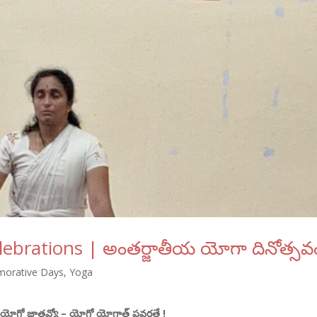
lebrations | అంతర్జాతీయ యోగా దినోత్సవ
morative Days
,
Yoga
ోగో జ్ఞాతవ్యో – యోగో యోగాత్ ప్రవర్తతే !