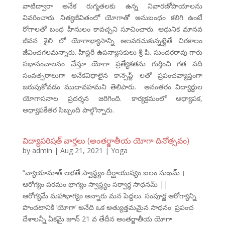
వాటిద్వారా అనేక రుగ్మతలకు ఉన్న నివారణోపాయాలను
వివరించారు. నిత్యజీవితంలో యోగాతో అనుబంధం కలిగి ఉంటే
రోగాలతో బంధ హీనులం కావచ్చని సూచించారు. ఆధునిక మానవ
జీవన శైలి లో యోగాభ్యాసాన్ని అలవరచుకున్నట్లైతే చిరకాలం
జీవించగలమన్నారు. హిస్టరీ ఉపన్యాసకులు శ్రీ పి. సుందరరావు గారు
సభాసంచాలనం చేస్తూ యోగా ప్రత్యేకతను గుర్తించి గత పది
సంవత్సరాలుగా అనేకవిధాలైన కాన్సెప్ట్ లతో ప్రపంచవ్యాప్తంగా
జరుపుకోవడం ముదావహమని తెలిపారు. అనంతరం విద్యార్థుల
యోగాసనాల ప్రదర్శన జరిగింది. కార్యక్రమంలో అధ్యాపక,
అధ్యాపకేతర సిబ్బంది పాల్గొన్నారు.
విద్యాపరిషత్ వార్తలు (అంతర్జాతీయ యోగా దినోత్సవం)
by
admin
|
Aug 21, 2021
|
Yoga
“వ్యాయామాత్ లభతే స్వాస్థ్యం దీర్ఘాయుష్యం బలం సుఖమ్ ।
ఆరోగ్యం పరమం భాగ్యం స్వాస్థ్యం సర్వార్థ సాధనమ్ ||
ఆరోగ్యమే మహాభాగ్యం అన్నారు మన పెద్దలు. సంపూర్ణ ఆరోగ్యాన్ని
పొందటానికి ‘యోగా’ అనేది ఒక అత్యుత్తమమైన సాధనం. ప్రపంచ
దేశాలన్నీ ఏకమై జూన్ 21 వ తేదీన అంతర్జాతీయ యోగా