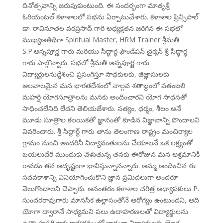
దినోత్సవాన్ని జరుపుకుంటుంది. ఈ సందర్భంగా మాతృశ్రీ
ఓరియంటల్ కళాశాలలో సభను ఏర్పాటుచేశారు. కళాశాల ప్రిన్సిపాల్
డా. రావినూతల వరప్రసాద్ గారి అధ్యక్షతన జరిగిన ఈ సభలో
ముఖ్యఅతిథిగా Spiritual Master, HRM Trainer శ్రీమతి
S.P.అన్నపూర్ణ గారు మరియు సిద్ధార్థ ఫౌండేషన్ చైర్మన్ శ్రీ సిద్ధార్థ
గారు పాల్గొన్నారు. సభలో శ్రీమతి అన్నపూర్ణ గారు
విద్యార్థులనుద్దేశించి ప్రసంగిస్తూ సాధకులకు, జిజ్ఞాసులకు
ఆలవాలమైన మన భారతదేశంలో నాల్గవ శతాబ్దంలో పతంజలి
మహర్షి యోగసూత్రాలను మనకు అందించారని యోగ సాధనతో
సాధించలేనిది లేదని తెలియజేశారు. సత్యం, ధర్మం, శీలం అనే
మూడు సూత్రాల కలయికతో జ్ఞానంతో కూడిన విజ్ఞానాన్ని పొందాలని
వివరించారు. శ్రీ సిద్దార్థ్ గారు తాను తెలంగాణ రాష్ట్రం మంచిర్యాల
గ్రామం నుంచి అందరినీ విద్యావంతులను చేయాలనే ఒక లక్ష్యంతో
బయలుదేరి ముందుకు వెళుతున్న తనకు ఈరోజున మన ఆశ్రమానికి
రావడం తన అదృష్టంగా భావిస్తున్నానన్నారు. అమ్మ అందించిన ఈ
సదవకాశాన్ని వినియోగించుకొని జ్ఞాన ప్రమిదలుగా అందరూ
వెలుగొందాలని చెప్పారు. అనంతరం కళాశాల చరిత్ర అధ్యాపకులు P.
సుందరరావుగారు మానసిక ఉల్లాసంతోనే ఆరోగ్యం ఉంటుందని, అది
యోగా ద్వారానే సాధ్యమని పలు ఉదాహరణలతో విద్యార్థులను
ఉత్సాహపరిచారు.కార్యక్రమంలో భాగంగా విద్యార్థులకు యోగ