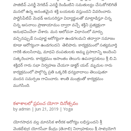
పాజిటివ్ ఎనర్జీ నెగటివ్ ఎనర్జీ రెండింటిని సమతుల్యం చేసుకోగలిగితే
మనలో ఉన్న అనంతమైన శక్తి బయటకు వస్తుందని వివరించారు.
పార్టిసిపేటివ్ మెథడ్ అనుసరిస్తూ విద్యార్థులతో మాట్లాడిస్తూ చిన్న
చిన్న ఆసనాలు ప్రాణాయామం ద్వారా వచ్చే శక్తిని ప్రత్యక్షంగా
అనుభవించేలా చేశారు. మన ఆలోచనా విధానంలో మార్పు
వచ్చినప్పుడే సంపూర్ణ ఆరోగ్యంగా ఉండగలమని తద్వారా సమాజం
కూడా ఆరోగ్యంగా ఉండగలదని తెలిపారు. కార్యక్రమంలో సత్యమూర్తి
గారికి తులసిరావు, మాధవి దంపతులకు అమ్మ ప్రసాదాన్ని అందించి
సత్కరించారు. కార్యక్రమం ఆసాంతం తెలుగు ఉపన్యాసకులు శ్రీ బి.వి.
శక్తిధర్ గారు సభా నిర్వహణ చేయగా డాక్టర్ యల్. మృదుల గారు
కార్యక్రమంలో పాల్గొన్న ప్రతి ఒక్కరికి ధన్యవాదాలు తెలుపుతూ
వందన సమర్పణ గావించారు. శాంతి మంత్రంతో కార్యక్రమం
ముగిసింది.
కళాశాలలో ప్రపంచ యోగా దినోత్సవం
by
admin
|
Jun 21, 2019
|
Yoga
యోగసాధన వల్ల మానసిక శారీరక ఆరోగ్యం లభిస్తుందని శ్రీ
వెంకటేశ్వర యోగసేవా కేంద్రం (తెనాలి) నిర్వాహకులు శ్రీ సాళ్వయోగి