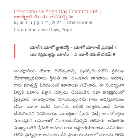
International Yoga Day Celebrations |
అంతర్జాతీయ యోగా దినోత్సవం
by
admin
|
Jun 21, 2024
|
International
Commemorative Days
,
Yoga
యోగేన యోగో జ్ఞాతవ్యో – యోగో యోగాత్ ప్రవర్తతే !
యో2ప్రమత్తస్తు యోగేన – స యోగీ రమతే చిరమ్ !!
అంతర్జాతీయ యోగా దినోత్సవాన్ని పురస్కరించుకొని ప్రముఖ
యోగాధ్యాపకురాలు శ్రీమతి డా. చుండూరు నాగసాయి అనూష
గారు మాతృశ్రీ ఓరియంటల్ కళాశాలకు విచ్చేశారు. ఈ సందర్భంగా
హిస్టరీ విభాగం పక్షాన ఏర్పాటు చేయబడిన సభా కార్యక్రమంలో
ప్రిన్పిపాల్ డా.అన్నదానం హనుమత్ప్రసాద్ గారు అధ్యక్షభాషణం
చేస్తూ యోగా అనేది మానసిక, శారీరక రుగ్మతలనుండి దూరం
చేయగలదని వివరించారు. ముఖ్యంగా స్రీలకు వచ్చే అనారోగ్యాలు
సులభమైన ఆసనాలతో నివారించుకోవచ్చని తెలిపారు. అనంతరం
ముఖ్య అతిథి శ్రీమతి అనూష గారు అష్టాంగయోగాలను సవివరంగా
తెలిపి ప్రత్యక్షంగా ఆసనాలు వేసి ప్రాణాయామాలలో రకాలను తెలిపి