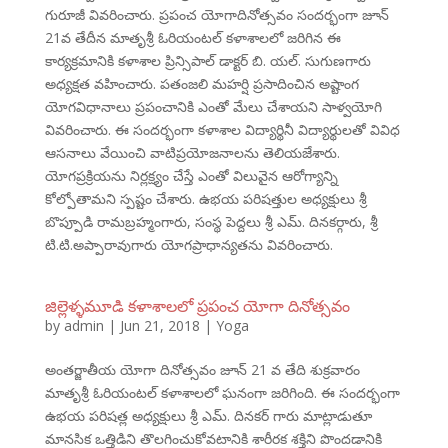
గురూజీ వివరించారు. ప్రపంచ యోగాదినోత్సవం సందర్భంగా జూన్
21వ తేదీన మాతృశ్రీ ఓరియంటల్ కళాశాలలో జరిగిన ఈ
కార్యక్రమానికి కళాశాల ప్రిన్సిపాల్ డాక్టర్ బి. యల్. సుగుణగారు
అధ్యక్షత వహించారు. పతంజలి మహర్షి ప్రసాదించిన అష్టాంగ
యోగవిధానాలు ప్రపంచానికి ఎంతో మేలు చేశాయని సాళ్వయోగి
వివరించారు. ఈ సందర్భంగా కళాశాల విద్యార్థినీ విద్యార్థులతో వివిధ
ఆసనాలు వేయించి వాటిప్రయోజనాలను తెలియజేశారు.
యోగప్రక్రియను నిర్లక్ష్యం చేస్తే ఎంతో విలువైన ఆరోగ్యాన్ని
కోల్పోతామని స్పష్టం చేశారు. ఉభయ పరిషత్తుల అధ్యక్షులు శ్రీ
బొప్పూడి రామబ్రహ్మంగారు, సంస్థ పెద్దలు శ్రీ ఎమ్. దినకర్గారు, శ్రీ
టి.టి.అప్పారావుగారు యోగప్రాధాన్యతను వివరించారు.
జిల్లెళ్ళమూడి కళాశాలలో ప్రపంచ యోగా దినోత్సవం
by
admin
|
Jun 21, 2018
|
Yoga
అంతర్జాతీయ యోగా దినోత్సవం జూన్ 21 వ తేది శుక్రవారం
మాతృశ్రీ ఓరియంటల్ కళాశాలలో ఘనంగా జరిగింది. ఈ సందర్భంగా
ఉభయ పరిషత్ల అధ్యక్షులు శ్రీ ఎమ్. దినకర్ గారు మాట్లాడుతూ
మానసిక ఒత్తిడిని తొలగించుకోవటానికి శారీరక శక్తిని పొందడానికి