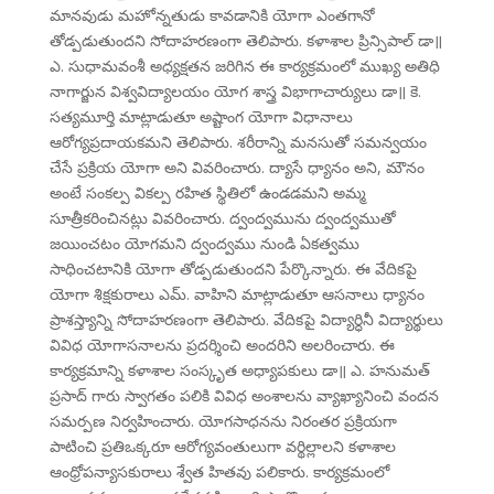
మానవుడు మహోన్నతుడు కావడానికి యోగా ఎంతగానో
తోడ్పడుతుందని సోదాహరణంగా తెలిపారు. కళాశాల ప్రిన్సిపాల్ డా॥
ఎ. సుధామవంశీ అధ్యక్షతన జరిగిన ఈ కార్యక్రమంలో ముఖ్య అతిధి
నాగార్జున విశ్వవిద్యాలయం యోగ శాస్త్ర విభాగాచార్యులు డా॥ కె.
సత్యమూర్తి మాట్లాడుతూ అష్టాంగ యోగా విధానాలు
ఆరోగ్యప్రదాయకమని తెలిపారు. శరీరాన్ని మనసుతో సమన్వయం
చేసే ప్రక్రియ యోగా అని వివరించారు. ద్యాసే ధ్యానం అని, మౌనం
అంటే సంకల్ప వికల్ప రహిత స్థితిలో ఉండడమని అమ్మ
సూత్రీకరించినట్లు వివరించారు. ద్వంద్వమును ద్వంద్వముతో
జయించటం యోగమని ద్వంద్వము నుండి ఏకత్వము
సాధించటానికి యోగా తోడ్పడుతుందని పేర్కొన్నారు. ఈ వేదికపై
యోగా శిక్షకురాలు ఎమ్. వాహిని మాట్లాడుతూ ఆసనాలు ధ్యానం
ప్రాశస్త్యాన్ని సోదాహరణంగా తెలిపారు. వేదికపై విద్యార్ధినీ విద్యార్థులు
వివిధ యోగాసనాలను ప్రదర్శించి అందరిని అలరించారు. ఈ
కార్యక్రమాన్ని కళాశాల సంస్కృత అధ్యాపకులు డా॥ ఎ. హనుమత్
ప్రసాద్ గారు స్వాగతం పలికి వివిధ అంశాలను వ్యాఖ్యానించి వందన
సమర్పణ నిర్వహించారు. యోగసాధనను నిరంతర ప్రక్రియగా
పాటించి ప్రతిఒక్కరూ ఆరోగ్యవంతులుగా వర్థిల్లాలని కళాశాల
ఆంధ్రోపన్యాసకురాలు శ్వేత హితవు పలికారు. కార్యక్రమంలో