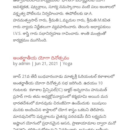
ఆవశ్యకత, షట్చక్రాలు, సూర్య నమస్కారాలు వంటి పలు అంశాలలో
వక్తృత్వ పోటీలను నిర్వహించారు. ఈపోటీలకు డా.A.
హనమత్ప్రసాద్ గారు, శ్రీమతి.L.మృదుల గారు, శ్రీమతి.M.కవిత
గారు న్యాయ నిర్ణేతలుగా వ్యవహరించారు. తెలుగు అధ్యాపకులు
I.V.S. శాస్త్రి గారు సభానిర్వహణ గావించారు. శాంతి మంత్రంతో
కార్యక్రమం ముగిసింది.
అంతర్జాతీయ యోగా దినోత్సవం
by
admin
|
Jun 21, 2021
|
Yoga
జూన్ 21వ తేదీ బుధవారంనాడు మాతృశ్రీ ఓరియంటల్ కళాశాలలో
అంతర్జాతీయ యోగా దినోత్సవ సభ జరిగింది. ఉదయం 10
గంటలకు కళాశాల ప్రిన్సిపల్(IC) డాక్టర్ అన్నదానం హనుమత్
ప్రసాద్ గారు తమ అధ్యక్షోపన్యాసంలో కర్మభూమి అయిన మన
భారతదేశంలో మానవుడు చిరంజీవిగా ఉండేందుకు ఋషులు
మనకు అందించిన శాస్త్రాలలో యోగ శాస్త్రం ఒకటని తెలిపారు.
మానవునిలోని షడ్చక్రాలను చైతన్య పరచడమే దీని లక్ష్యమని
అష్టాంగ యోగంలో ప్రధానమైన ఆసన, ప్రాణాయామాల ద్వారా మనో
నిగ్రహాన్ని కలిగించుకోగలమని వివరించారు. అనంతరం ఆత్మీయ