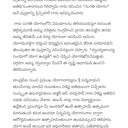
అతిథి ఓంకారానంద గిరిస్వామి గారు రచించిన *సుగతి యోగం*
అనే పుస్తకాన్ని ప్రిన్సిపాల్ గారు ఆవిష్కరించారు.
గారు సుగతి యోగంలోని విషయాలను తెలియపరుస్తూ రచయిత
జిల్లెళ్ళమూడి అమ్మ చరిత్రను సంగ్రహించి వ్రాయ తలపెట్టిన తనకు
అమ్మ జీవితమే ఒక దివ్య యోగంలా అనిపించి ఆమెను
యోగమూర్తిగా దర్శించి దివ్యమైన అనంతమైన జీవిత పరమావధిని
తెలుపుతూ ఈ పుస్తకాన్ని రచించినట్లుగా చెప్పారు. *ద్వంద్వజాలస్య
సంయోగో యోగ ఉచ్యతే* అని చెప్పిన యోగశిఖోపనిషత్తుకు
దగ్గరగా అమ్మ ‘ద్వంద్వాల మీదనే ఈ సృష్టి ఆధారపడి ఉంద’ని
తెలిపిందన్నారు.
జాండ్రపేట నుంచి ప్రముఖ యోగాచార్యులు శ్రీ పద్మనాభుని
తులసీరావు మాధవి దంపతులు విశిష్ట అతిథులుగా విచ్చేశారు.
సంస్కృత ఉపన్యాసకులు డాక్టర్ ఆర్. వరప్రసాద్ గారు విశిష్ట అతిథిని
సభకు పరిచయం చేశారు. తులసీ రావు గారు విద్యార్థులను
ఉద్దేశించి ప్రసంగిస్తూ మీ అందరిలో ఉండే ఉత్సాహమే ఉత్సవంగా
మారుతుంది కనుక అందరూ చిన్నచిన్న యోగాసనాల ద్వారా
ఆరోగ్యవంతులుగా ఉత్సాహవంతులుగా ఉండవచ్చునని తెలిపారు.
యోగ అంటే కలయిక ఇది అర్ధనారీశ్వర తత్వాన్ని ప్రతిపాదిస్తుంది.