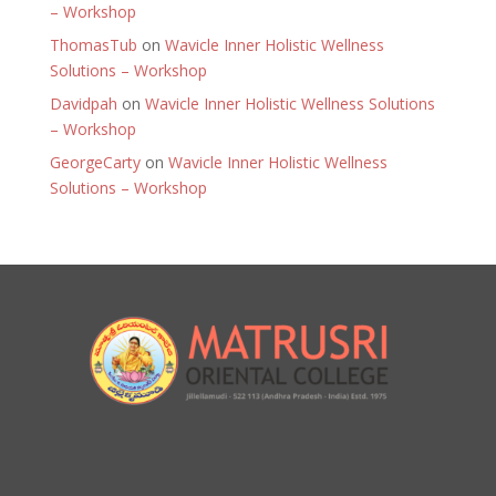
– Workshop
ThomasTub
on
Wavicle Inner Holistic Wellness
Solutions – Workshop
Davidpah
on
Wavicle Inner Holistic Wellness Solutions
– Workshop
GeorgeCarty
on
Wavicle Inner Holistic Wellness
Solutions – Workshop