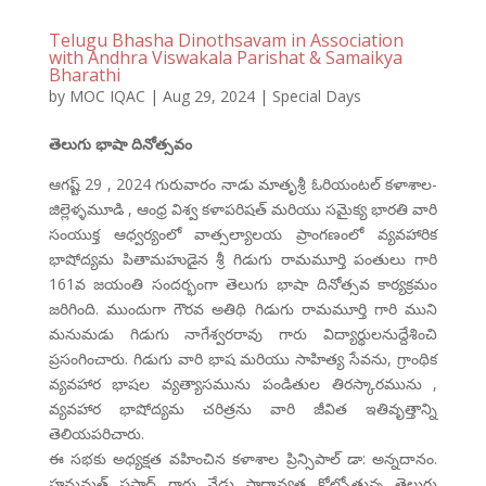
Telugu Bhasha Dinothsavam in Association
with Andhra Viswakala Parishat & Samaikya
Bharathi
by
MOC IQAC
|
Aug 29, 2024
|
Special Days
తెలుగు భాషా దినోత్సవం
ఆగష్ట్ 29 , 2024 గురువారం నాడు మాతృశ్రీ ఓరియంటల్ కళాశాల-
జిల్లెళ్ళమూడి , ఆంధ్ర విశ్వ కళాపరిషత్ మరియు సమైక్య భారతి వారి
సంయుక్త ఆధ్వర్యంలో వాత్సల్యాలయ ప్రాంగణంలో వ్యవహారిక
భాషోద్యమ పితామహుడైన శ్రీ గిడుగు రామమూర్తి పంతులు గారి
161వ జయంతి సందర్భంగా తెలుగు భాషా దినోత్సవ కార్యక్రమం
జరిగింది. ముందుగా గౌరవ అతిథి గిడుగు రామమూర్తి గారి ముని
మనుమడు గిడుగు నాగేశ్వరరావు గారు విద్యార్థులనుద్దేశించి
ప్రసంగించారు. గిడుగు వారి భాష మరియు సాహిత్య సేవను, గ్రాంథిక
వ్యవహార భాషల వ్యత్యాసమును పండితుల తిరస్కారమును ,
వ్యవహార భాషోద్యమ చరిత్రను వారి జీవిత ఇతివృత్తాన్ని
తెలియపరిచారు.
ఈ సభకు అధ్యక్షత వహించిన కళాశాల ప్రిన్సిపాల్ డా: అన్నదానం.
హనుమత్ ప్రసాద్ గారు నేడు ప్రాధాన్యత కోల్పోతున్న తెలుగు