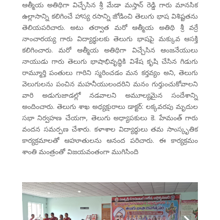
ఆత్మీయ అతిథిగా విచ్చేసిన శ్రీ మేడా మస్తాన్ రెడ్డి గారు మానసిక
ఉల్లాసాన్ని కలిగించే హాస్య రసాన్ని జోడించి తెలుగు భాష విశిష్టతను
తెలియపరిచారు. అటు తర్వాత మరో ఆత్మీయ అతిథి శ్రీ వర్రే
నాంచారయ్య గారు విద్యార్థులకు తెలుగు భాషపై మక్కువ ఆసక్తి
కలిగించారు. మరో ఆత్మీయ అతిథిగా విచ్చేసిన ఆంజనేయులు
నాయుడు గారు తెలుగు భాషాభివృద్ధికి విశేష కృషి చేసిన గిడుగు
రామ్మూర్తి పంతులు గారిని స్మరించడం మన కర్తవ్యం అని, తెలుగు
వెలుగులను పంచిన మహనీయులందరిని మనం గుర్తుంచుకోవాలని
వారి అడుగుజాడల్లో నడవాలని అమూల్యమైన సందేశాన్ని
అందించారు. తెలుగు శాఖ అధ్యక్షురాలు డాక్టర్: లక్కవరపు మృదుల
సభా నిర్వహణ చేయగా, తెలుగు అధ్యాపకులు కె. హేమంత్ గారు
వందన సమర్పణ చేశారు. కళాశాల విద్యార్థులు తమ సాంస్కృతిక
కార్యక్రమాలతో ఆహూతులను ఆనంద పరిచారు. ఈ కార్యక్రమం
శాంతి మంత్రంతో విజయవంతంగా ముగిసింది