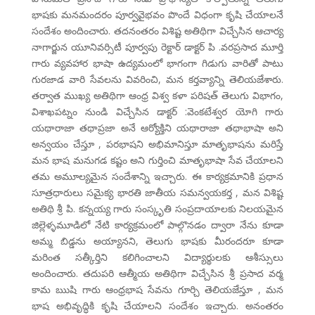
భాషకు మనమందరం పూర్వవైభవం పొందే విధంగా కృషి చేయాలనే
సందేశం అందించారు. తదనంతరం విశిష్ట అతిథిగా విచ్చేసిన ఆచార్య
నాగార్జున యూనివర్సిటీ పూర్వపు రెక్టార్ డాక్టర్ పి .వరప్రసాద మూర్తి
గారు వ్యవహార భాషా ఉద్యమంలో భాగంగా గిడుగు వారితో పాటు
గురజాడ వారి సేవలను వివరించి, మన కర్తవ్యాన్ని తెలియజేశారు.
తర్వాత ముఖ్య అతిథిగా ఆంధ్ర విశ్వ కళా పరిషత్ తెలుగు విభాగం,
విశాఖపట్నం నుండి విచ్చేసిన డాక్టర్ :వెంకటేశ్వర యోగి గారు
యథారాజా తథాప్రజా అనే ఆర్యోక్తిని యథారాజా తథాభాషా అని
అన్వయం చేస్తూ , పరభాషని అభిమానిస్తూ మాతృభాషను మరిస్తే
మన భాష మనుగడ కష్టం అని గుర్తించి మాతృభాషా సేవ చేయాలని
తమ అమూల్యమైన సందేశాన్ని ఇచ్చారు. ఈ కార్యక్రమానికి ప్రధాన
సూత్రధారులు సమైక్య భారతి జాతీయ సమన్వయకర్త , మన విశిష్ట
అతిథి శ్రీ పి. కన్నయ్య గారు సంస్కృతి సంప్రదాయాలకు నిలయమైన
జిల్లెళ్ళమూడిలో నేటి కార్యక్రమంలో పాల్గొనడం ద్వారా నేను కూడా
అమ్మ బిడ్డను అయ్యానని, తెలుగు భాషకు మీరందరూ కూడా
మరింత సత్కీర్తిని కలిగించాలని విద్యార్థులకు ఆశీస్సులు
అందించారు. తదుపరి ఆత్మీయ అతిథిగా విచ్చేసిన శ్రీ ప్రసాద వర్మ
కామ ఋషి గారు ఆంధ్రభాష సేవను గూర్చి తెలియజేస్తూ , మన
భాష అభివృద్ధికి కృషి చేయాలని సందేశం ఇచ్చారు. అనంతరం