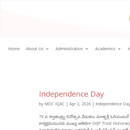
Home
About Us
Administration
Academics
I
Independence Day
by
MOC IQAC
|
Apr 2, 2026
|
Independence Da
79 వ స్వాతంత్ర్య దినోత్సవ వేడుకలు మాతృశ్రీ ఓరియంటల
కార్యక్రమమునకు ముఖ్య అతిథిగా SVJP Trust Honorary 
సభాధ్యక్షులైన కళాశాల అకడమిక్ & అడ్మినిస్ట్రేషన్ ఇంచా