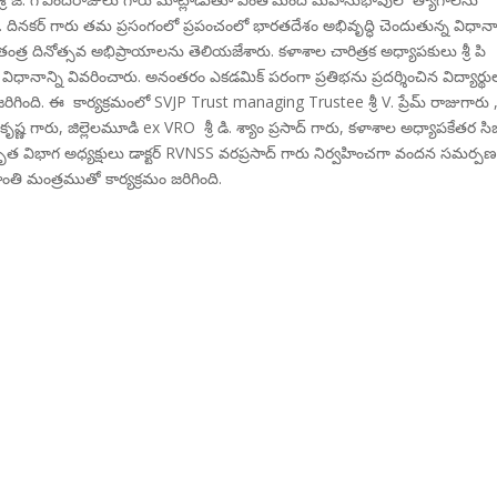
ం. దినకర్ గారు తమ ప్రసంగంలో ప్రపంచంలో భారతదేశం అభివృద్ధి చెందుతున్న విధానాన
ాతంత్ర దినోత్సవ అభిప్రాయాలను తెలియజేశారు. కళాశాల చారిత్రక అధ్యాపకులు శ్రీ పి
ిధానాన్ని వివరించారు. అనంతరం ఎకడమిక్ పరంగా ప్రతిభను ప్రదర్శించిన విద్యార్థు
ది. ఈ కార్యక్రమంలో SVJP Trust managing Trustee శ్రీ V. ప్రేమ్ రాజుగారు 
రామకృష్ణ గారు, జిల్లెలమూడి ex VRO శ్రీ డి. శ్యాం ప్రసాద్ గారు, కళాశాల అధ్యాపకేతర సి
్కృత విభాగ అధ్యక్షులు డాక్టర్ RVNSS వరప్రసాద్ గారు నిర్వహించగా వందన సమర్ప
ాంతి మంత్రముతో కార్యక్రమం జరిగింది.