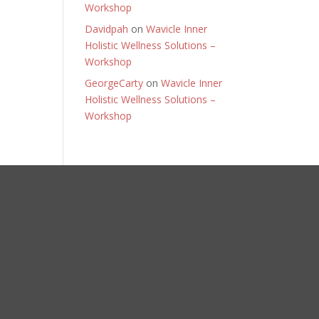
Workshop
Davidpah
on
Wavicle Inner
Holistic Wellness Solutions –
Workshop
GeorgeCarty
on
Wavicle Inner
Holistic Wellness Solutions –
Workshop