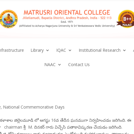
nfrastructure
Library
IQAC
Institutional Research
NAAC
Contact Us
y
,
National Commemorative Days
్ కళాశాల జిల్లెలమూడి లో ఆగస్టు 16వ తేదీన ఘనముగా నిర్వహించడం జరిగింది. ఈ
chairman శ్రీ M. దినకర్ గారు విచ్చేసి పతాకావిష్కరణ చేయడం జరిగింది.
ర్జ్ శ్రీ జి. గోవిందరాజులు గారు మాట్లాడుతూ ఎంతోమంది మహానుభావుల త్యాగాలను