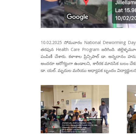
10.02.2025 సోమవారం National Deworming Da
తరపున Health Care Program జరిగింది. జిల్లెళ్ళమూడి
పంపిణీ చేశారు. కళాశాల ప్రిన్సిపాల్ డా. అన్నదానం హను
అందరూ ఆరోగ్యంగా ఉండాలని, శారీరక మానసిక బలం చేకూరి
డా. యల్. మృదుల మరియు అధ్యాపక బృందం విద్యార్థుల