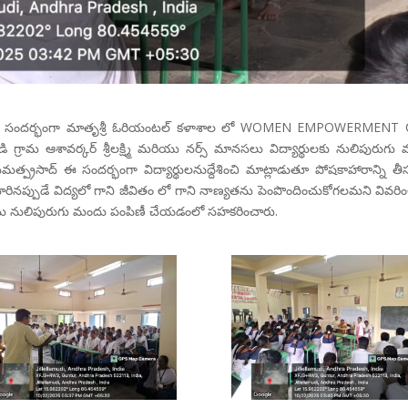
y సందర్భంగా మాతృశ్రీ ఓరియంటల్ కళాశాల లో WOMEN EMPOWERMENT 
 గ్రామ ఆశావర్కర్ శ్రీలక్ష్మి మరియు నర్స్ మానసలు విద్యార్థులకు నులిపురుగు
మత్ప్రసాద్ ఈ సందర్భంగా విద్యార్థులనుద్దేశించి మాట్లాడుతూ పోషకాహారాన్ని తీస
నప్పుడే విద్యలో గాని జీవితం లో గాని నాణ్యతను పెంపొందించుకోగలమని వివరిం
ను నులిపురుగు మందు పంపిణీ చేయడంలో సహకరించారు.