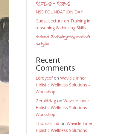
స్వచ్ఛాంధ్ర – స్వర్ణాంధ్ర
NSS FOUNDATION DAY
Guest Lecture on Training in
reasoning & thinking Skills
గురజాడ వెంకటప్పారావు జయంతి
ఉత్సవం
Recent
Comments
Leroycef
on
Wavicle Inner
Holistic Wellness Solutions –
Workshop
GeraldHag
on
Wavicle Inner
Holistic Wellness Solutions –
Workshop
ThomasTub
on
Wavicle Inner
Holistic Wellness Solutions –