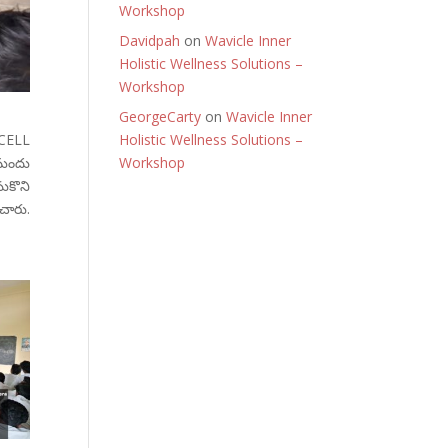
Workshop
Davidpah
on
Wavicle Inner
Holistic Wellness Solutions –
Workshop
GeorgeCarty
on
Wavicle Inner
CELL
Holistic Wellness Solutions –
 మందు
Workshop
ుకొని
చారు.