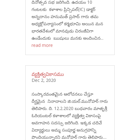
దినోత్సవ సభ జరిగింది. ఉదయం 10
గంటలకు కళాశాల ప్రిన్సిపల్(IC) డాక్టర్
అన్నదానం హనుమత్ ప్రసాద్ గారు తమ
అధ్యక్షోపన్యాసంలో కర్మభూమి అయిన మన
భారతదేశంలో మానవుడు చిరంజీవిగా
ఉండేందుకు ఋషులు మనకు అందించిన...
read more
వ్యక్తిత్వవికాసము
Dec 2, 2020
సంస్కారవంతమైన ఆలోచనలు చేస్తూ
దీర్ఘమైన నినాదాలని జి.యల్.మునోహర్ గారు
తెలిపారు. ది. 12.2.2020 బుధవారం మాతృశ్రీ
ఓరియంటల్ కళాశాలలో వ్యక్తిత్వ వికాసంపై
అవగాహన సదస్సు జరిగింది. ఇక్కడ చదివే
విద్యార్థులు అమ్మ సంపూర్ణ అనుగ్రహాన్ని
పొందియున్నారని మనోహర్ గారు తెలిపారు....