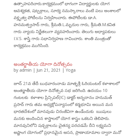
ఉత్సాహపరిచారు.కార్యక్రమంలో భాగంగా విద్యార్థులకు యోగ
ఆవశ్యకత, షట్చక్రాలు, సూర్య నమస్కారాలు వంటి పలు అంశాలలో
వక్తృత్వ పోటీలను నిర్వహించారు. ఈపోటీలకు డా.A.
హనమత్ప్రసాద్ గారు, శ్రీమతి.L.మృదుల గారు, శ్రీమతి.M.కవిత
గారు న్యాయ నిర్ణేతలుగా వ్యవహరించారు. తెలుగు అధ్యాపకులు
I.V.S. శాస్త్రి గారు సభానిర్వహణ గావించారు. శాంతి మంత్రంతో
కార్యక్రమం ముగిసింది.
అంతర్జాతీయ యోగా దినోత్సవం
by
admin
|
Jun 21, 2021
|
Yoga
జూన్ 21వ తేదీ బుధవారంనాడు మాతృశ్రీ ఓరియంటల్ కళాశాలలో
అంతర్జాతీయ యోగా దినోత్సవ సభ జరిగింది. ఉదయం 10
గంటలకు కళాశాల ప్రిన్సిపల్(IC) డాక్టర్ అన్నదానం హనుమత్
ప్రసాద్ గారు తమ అధ్యక్షోపన్యాసంలో కర్మభూమి అయిన మన
భారతదేశంలో మానవుడు చిరంజీవిగా ఉండేందుకు ఋషులు
మనకు అందించిన శాస్త్రాలలో యోగ శాస్త్రం ఒకటని తెలిపారు.
మానవునిలోని షడ్చక్రాలను చైతన్య పరచడమే దీని లక్ష్యమని
అష్టాంగ యోగంలో ప్రధానమైన ఆసన, ప్రాణాయామాల ద్వారా మనో