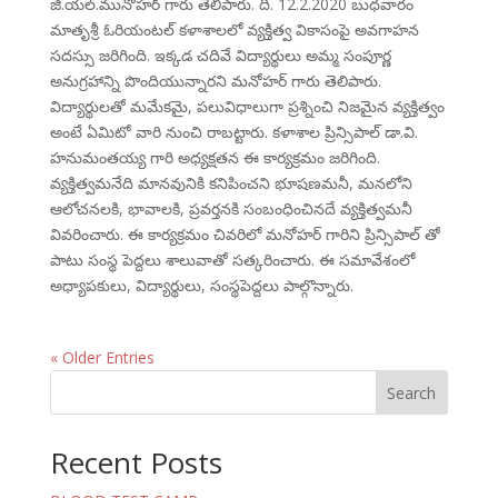
జి.యల్.మునోహర్ గారు తెలిపారు. ది. 12.2.2020 బుధవారం
మాతృశ్రీ ఓరియంటల్ కళాశాలలో వ్యక్తిత్వ వికాసంపై అవగాహన
సదస్సు జరిగింది. ఇక్కడ చదివే విద్యార్థులు అమ్మ సంపూర్ణ
అనుగ్రహాన్ని పొందియున్నారని మనోహర్ గారు తెలిపారు.
విద్యార్థులతో మమేకమై, పలువిధాలుగా ప్రశ్నించి నిజమైన వ్యక్తిత్వం
అంటే ఏమిటో వారి నుంచి రాబట్టారు. కళాశాల ప్రిన్సిపాల్ డా.వి.
హనుమంతయ్య గారి అధ్యక్షతన ఈ కార్యక్రమం జరిగింది.
వ్యక్తిత్వమనేది మానవునికి కనిపించని భూషణమనీ, మనలోని
ఆలోచనలకి, భావాలకి, ప్రవర్తనకి సంబంధించినదే వ్యక్తిత్వమనీ
వివరించారు. ఈ కార్యక్రమం చివరిలో మనోహర్ గారిని ప్రిన్సిపాల్ తో
పాటు సంస్థ పెద్దలు శాలువాతో సత్కరించారు. ఈ సమావేశంలో
అధ్యాపకులు, విద్యార్థులు, సంస్థపెద్దలు పాల్గొన్నారు.
« Older Entries
Search
Recent Posts