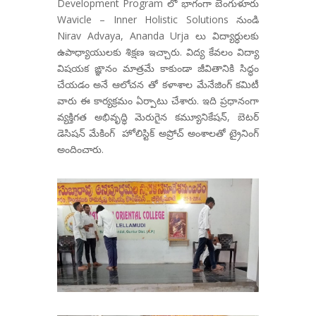
Development Program లో భాగంగా బెంగుళూరు
Wavicle – Inner Holistic Solutions నుండి
Nirav Advaya, Ananda Urja లు విద్యార్ధులకు
ఉపాధ్యాయులకు శిక్షణ ఇచ్చారు. విద్య కేవలం విద్యా
విషయక ఙ్ఞానం మాత్రమే కాకుండా జీవితానికి సిద్ధం
చేయడం అనే ఆలోచన తో కళాశాల మేనేజింగ్ కమిటీ
వారు ఈ కార్యక్రమం ఏర్పాటు చేశారు. ఇది ప్రధానంగా
వ్యక్తిగత అభివృద్ధి మెరుగైన కమ్యూనికేషన్, బెటర్
డెసిషన్ మేకింగ్ హోలిస్టిక్ అప్రోచ్ అంశాలతో ట్రైనింగ్
అందించారు.