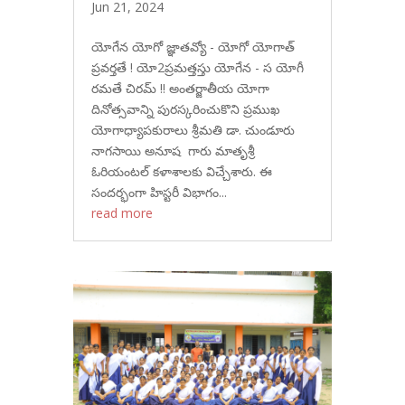
Jun 21, 2024
యోగేన యోగో జ్ఞాతవ్యో - యోగో యోగాత్
ప్రవర్తతే ! యో2ప్రమత్తస్తు యోగేన - స యోగీ
రమతే చిరమ్ !! అంతర్జాతీయ యోగా
దినోత్సవాన్ని పురస్కరించుకొని ప్రముఖ
యోగాధ్యాపకురాలు శ్రీమతి డా. చుండూరు
నాగసాయి అనూష గారు మాతృశ్రీ
ఓరియంటల్ కళాశాలకు విచ్చేశారు. ఈ
సందర్భంగా హిస్టరీ విభాగం...
read more