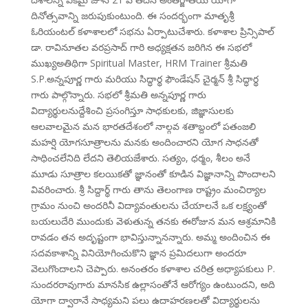
దినోత్సవాన్ని జరుపుకుంటుంది. ఈ సందర్భంగా మాతృశ్రీ
ఓరియంటల్ కళాశాలలో సభను ఏర్పాటుచేశారు. కళాశాల ప్రిన్సిపాల్
డా. రావినూతల వరప్రసాద్ గారి అధ్యక్షతన జరిగిన ఈ సభలో
ముఖ్యఅతిథిగా Spiritual Master, HRM Trainer శ్రీమతి
S.P.అన్నపూర్ణ గారు మరియు సిద్ధార్థ ఫౌండేషన్ చైర్మన్ శ్రీ సిద్ధార్థ
గారు పాల్గొన్నారు. సభలో శ్రీమతి అన్నపూర్ణ గారు
విద్యార్థులనుద్దేశించి ప్రసంగిస్తూ సాధకులకు, జిజ్ఞాసులకు
ఆలవాలమైన మన భారతదేశంలో నాల్గవ శతాబ్దంలో పతంజలి
మహర్షి యోగసూత్రాలను మనకు అందించారని యోగ సాధనతో
సాధించలేనిది లేదని తెలియజేశారు. సత్యం, ధర్మం, శీలం అనే
మూడు సూత్రాల కలయికతో జ్ఞానంతో కూడిన విజ్ఞానాన్ని పొందాలని
వివరించారు. శ్రీ సిద్దార్థ్ గారు తాను తెలంగాణ రాష్ట్రం మంచిర్యాల
గ్రామం నుంచి అందరినీ విద్యావంతులను చేయాలనే ఒక లక్ష్యంతో
బయలుదేరి ముందుకు వెళుతున్న తనకు ఈరోజున మన ఆశ్రమానికి
రావడం తన అదృష్టంగా భావిస్తున్నానన్నారు. అమ్మ అందించిన ఈ
సదవకాశాన్ని వినియోగించుకొని జ్ఞాన ప్రమిదలుగా అందరూ
వెలుగొందాలని చెప్పారు. అనంతరం కళాశాల చరిత్ర అధ్యాపకులు P.
సుందరరావుగారు మానసిక ఉల్లాసంతోనే ఆరోగ్యం ఉంటుందని, అది
యోగా ద్వారానే సాధ్యమని పలు ఉదాహరణలతో విద్యార్థులను