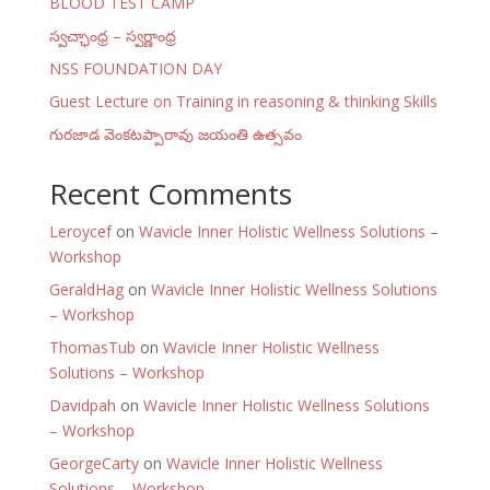
BLOOD TEST CAMP
స్వచ్ఛాంధ్ర – స్వర్ణాంధ్ర
NSS FOUNDATION DAY
Guest Lecture on Training in reasoning & thinking Skills
గురజాడ వెంకటప్పారావు జయంతి ఉత్సవం
Recent Comments
Leroycef
on
Wavicle Inner Holistic Wellness Solutions –
Workshop
GeraldHag
on
Wavicle Inner Holistic Wellness Solutions
– Workshop
ThomasTub
on
Wavicle Inner Holistic Wellness
Solutions – Workshop
Davidpah
on
Wavicle Inner Holistic Wellness Solutions
– Workshop
GeorgeCarty
on
Wavicle Inner Holistic Wellness
Solutions – Workshop