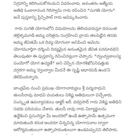
నిగ్రహాన్ని కలిగించుకోగలమని వివరించారు. అనంతరం ఆత్మీయ
అతిథి ఓంకారానంద గిరిస్వామి గారు రచించిన *సుగతి యోగం*
అనే పుస్తకాన్ని ప్రిన్సిపాల్ గారు ఆవిష్కరించారు.
గారు సుగతి యోగంలోని విషయాలను తెలియపరుస్తూ రచయిత
జిల్లెళ్ళమూడి అమ్మ చరిత్రను సంగ్రహించి వ్రాయ తలపెట్టిన తనకు
అమ్మ జీవితమే ఒక దివ్య యోగంలా అనిపించి ఆమెను
యోగమూర్తిగా దర్శించి దివ్యమైన అనంతమైన జీవిత పరమావధిని
తెలుపుతూ ఈ పుస్తకాన్ని రచించినట్లుగా చెప్పారు. *ద్వంద్వజాలస్య
సంయోగో యోగ ఉచ్యతే* అని చెప్పిన యోగశిఖోపనిషత్తుకు
దగ్గరగా అమ్మ ‘ద్వంద్వాల మీదనే ఈ సృష్టి ఆధారపడి ఉంద’ని
తెలిపిందన్నారు.
జాండ్రపేట నుంచి ప్రముఖ యోగాచార్యులు శ్రీ పద్మనాభుని
తులసీరావు మాధవి దంపతులు విశిష్ట అతిథులుగా విచ్చేశారు.
సంస్కృత ఉపన్యాసకులు డాక్టర్ ఆర్. వరప్రసాద్ గారు విశిష్ట అతిథిని
సభకు పరిచయం చేశారు. తులసీ రావు గారు విద్యార్థులను
ఉద్దేశించి ప్రసంగిస్తూ మీ అందరిలో ఉండే ఉత్సాహమే ఉత్సవంగా
మారుతుంది కనుక అందరూ చిన్నచిన్న యోగాసనాల ద్వారా
ఆరోగ్యవంతులుగా ఉత్సాహవంతులుగా ఉండవచ్చునని తెలిపారు.