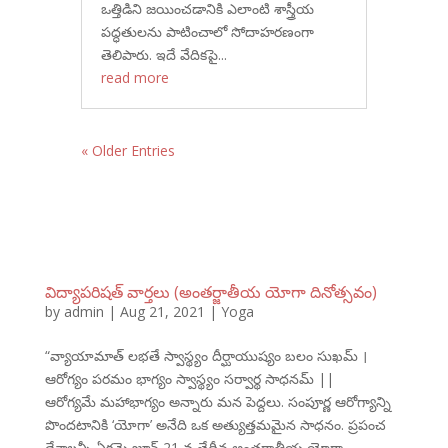
ఒత్తిడిని జయించడానికి ఎలాంటి శాస్త్రీయ
పద్ధతులను పాటించాలో సోదాహరణంగా
తెలిపారు. ఇదే వేదికపై...
read more
« Older Entries
విద్యాపరిషత్ వార్తలు (అంతర్జాతీయ యోగా దినోత్సవం)
by
admin
|
Aug 21, 2021
|
Yoga
“వ్యాయామాత్ లభతే స్వాస్థ్యం దీర్ఘాయుష్యం బలం సుఖమ్ ।
ఆరోగ్యం పరమం భాగ్యం స్వాస్థ్యం సర్వార్థ సాధనమ్ ||
ఆరోగ్యమే మహాభాగ్యం అన్నారు మన పెద్దలు. సంపూర్ణ ఆరోగ్యాన్ని
పొందటానికి ‘యోగా’ అనేది ఒక అత్యుత్తమమైన సాధనం. ప్రపంచ
దేశాలన్నీ ఏకమై జూన్ 21 వ తేదీన అంతర్జాతీయ యోగా