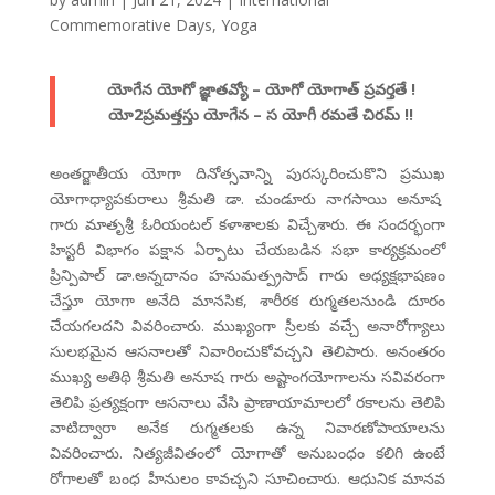
Commemorative Days
,
Yoga
యోగేన యోగో జ్ఞాతవ్యో – యోగో యోగాత్ ప్రవర్తతే !
యో2ప్రమత్తస్తు యోగేన – స యోగీ రమతే చిరమ్ !!
అంతర్జాతీయ యోగా దినోత్సవాన్ని పురస్కరించుకొని ప్రముఖ
యోగాధ్యాపకురాలు శ్రీమతి డా. చుండూరు నాగసాయి అనూష
గారు మాతృశ్రీ ఓరియంటల్ కళాశాలకు విచ్చేశారు. ఈ సందర్భంగా
హిస్టరీ విభాగం పక్షాన ఏర్పాటు చేయబడిన సభా కార్యక్రమంలో
ప్రిన్పిపాల్ డా.అన్నదానం హనుమత్ప్రసాద్ గారు అధ్యక్షభాషణం
చేస్తూ యోగా అనేది మానసిక, శారీరక రుగ్మతలనుండి దూరం
చేయగలదని వివరించారు. ముఖ్యంగా స్రీలకు వచ్చే అనారోగ్యాలు
సులభమైన ఆసనాలతో నివారించుకోవచ్చని తెలిపారు. అనంతరం
ముఖ్య అతిథి శ్రీమతి అనూష గారు అష్టాంగయోగాలను సవివరంగా
తెలిపి ప్రత్యక్షంగా ఆసనాలు వేసి ప్రాణాయామాలలో రకాలను తెలిపి
వాటిద్వారా అనేక రుగ్మతలకు ఉన్న నివారణోపాయాలను
వివరించారు. నిత్యజీవితంలో యోగాతో అనుబంధం కలిగి ఉంటే
రోగాలతో బంధ హీనులం కావచ్చని సూచించారు. ఆధునిక మానవ