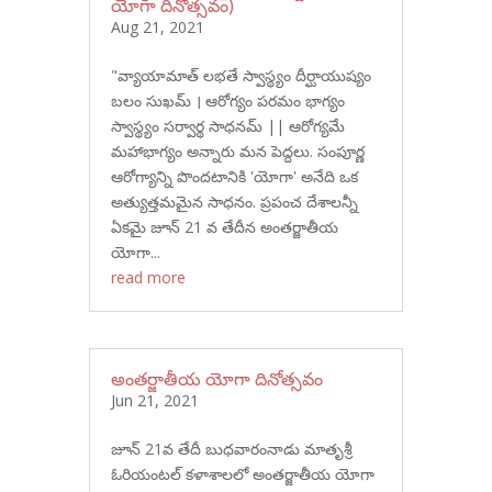
యోగా దినోత్సవం)
Aug 21, 2021
"వ్యాయామాత్ లభతే స్వాస్థ్యం దీర్ఘాయుష్యం
బలం సుఖమ్ । ఆరోగ్యం పరమం భాగ్యం
స్వాస్థ్యం సర్వార్థ సాధనమ్ || ఆరోగ్యమే
మహాభాగ్యం అన్నారు మన పెద్దలు. సంపూర్ణ
ఆరోగ్యాన్ని పొందటానికి 'యోగా' అనేది ఒక
అత్యుత్తమమైన సాధనం. ప్రపంచ దేశాలన్నీ
ఏకమై జూన్ 21 వ తేదీన అంతర్జాతీయ
యోగా...
read more
అంతర్జాతీయ యోగా దినోత్సవం
Jun 21, 2021
జూన్ 21వ తేదీ బుధవారంనాడు మాతృశ్రీ
ఓరియంటల్ కళాశాలలో అంతర్జాతీయ యోగా