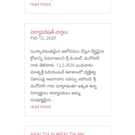
read more
విద్యాపరిషత్ వార్తలు
Feb 12, 2020
సంస్కారవంతమైన ఆలోచనలు చేస్తూ దీర్ఘమైన
క్రోధాన్ని విడనాడాలని శ్రీ జి.యల్. మనోహర్
గారు తెలిపారు. 12.2.2020 బుధవారం
మాతృశ్రీ ఓరియంటల్ కళాశాలలో వ్యక్తిత్వ
వికాసంపై అవగాహన సదస్సు జరిగింది. శ్రీ
మనోహర్ గారు మాట్లాడుతూ ఇక్కడ ఉన్న
విద్యార్థులు అధ్యాపకులు అమ్మ
సంపూర్ణమైన...
read more
HEALTH IS WEALTH AN