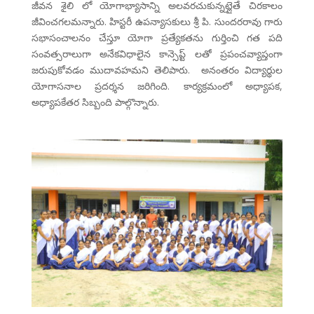
జీవన శైలి లో యోగాభ్యాసాన్ని అలవరచుకున్నట్లైతే చిరకాలం
జీవించగలమన్నారు. హిస్టరీ ఉపన్యాసకులు శ్రీ పి. సుందరరావు గారు
సభాసంచాలనం చేస్తూ యోగా ప్రత్యేకతను గుర్తించి గత పది
సంవత్సరాలుగా అనేకవిధాలైన కాన్సెప్ట్ లతో ప్రపంచవ్యాప్తంగా
జరుపుకోవడం ముదావహమని తెలిపారు. అనంతరం విద్యార్థుల
యోగాసనాల ప్రదర్శన జరిగింది. కార్యక్రమంలో అధ్యాపక,
అధ్యాపకేతర సిబ్బంది పాల్గొన్నారు.