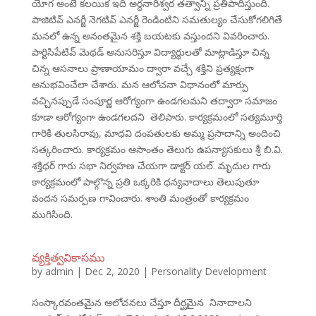
యోగ అంటే కలయిక ఇది అర్ధనారీశ్వర తత్వాన్ని ప్రతిపాదిస్తుంది.
పాజిటివ్ ఎనర్జీ నెగటివ్ ఎనర్జీ రెండింటిని సమతుల్యం చేసుకోగలిగితే
మనలో ఉన్న అనంతమైన శక్తి బయటకు వస్తుందని వివరించారు.
పార్టిసిపేటివ్ మెథడ్ అనుసరిస్తూ విద్యార్థులతో మాట్లాడిస్తూ చిన్న
చిన్న ఆసనాలు ప్రాణాయామం ద్వారా వచ్చే శక్తిని ప్రత్యక్షంగా
అనుభవించేలా చేశారు. మన ఆలోచనా విధానంలో మార్పు
వచ్చినప్పుడే సంపూర్ణ ఆరోగ్యంగా ఉండగలమని తద్వారా సమాజం
కూడా ఆరోగ్యంగా ఉండగలదని తెలిపారు. కార్యక్రమంలో సత్యమూర్తి
గారికి తులసిరావు, మాధవి దంపతులకు అమ్మ ప్రసాదాన్ని అందించి
సత్కరించారు. కార్యక్రమం ఆసాంతం తెలుగు ఉపన్యాసకులు శ్రీ బి.వి.
శక్తిధర్ గారు సభా నిర్వహణ చేయగా డాక్టర్ యల్. మృదుల గారు
కార్యక్రమంలో పాల్గొన్న ప్రతి ఒక్కరికి ధన్యవాదాలు తెలుపుతూ
వందన సమర్పణ గావించారు. శాంతి మంత్రంతో కార్యక్రమం
ముగిసింది.
వ్యక్తిత్వవికాసము
by
admin
|
Dec 2, 2020
|
Personality Development
సంస్కారవంతమైన ఆలోచనలు చేస్తూ దీర్ఘమైన నినాదాలని