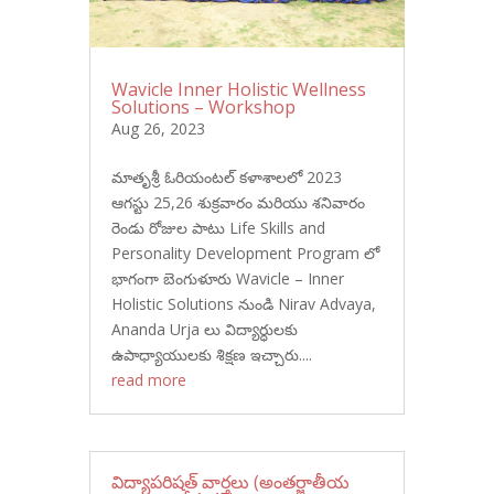
Wavicle Inner Holistic Wellness
Solutions – Workshop
Aug 26, 2023
మాతృశ్రీ ఓరియంటల్ కళాశాలలో 2023
ఆగస్టు 25,26 శుక్రవారం మరియు శనివారం
రెండు రోజుల పాటు Life Skills and
Personality Development Program లో
భాగంగా బెంగుళూరు Wavicle – Inner
Holistic Solutions నుండి Nirav Advaya,
Ananda Urja లు విద్యార్ధులకు
ఉపాధ్యాయులకు శిక్షణ ఇచ్చారు....
read more
విద్యాపరిషత్ వార్తలు (అంతర్జాతీయ