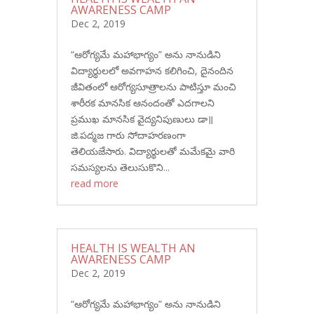
AWARENESS CAMP
Dec 2, 2019
“ఆరోగ్యమే మహాభాగ్యం” అను నానుడిని
విద్యార్థులలో అవగాహన కలిగించి, దైనందిన
జీవితంలో ఆరోగ్యసూత్రాలను పాటిస్తూ మంచి
శారీరక మానసిక ఆనందంతో ఎదగాలని
ప్రముఖ మానసిక వైద్యనిపుణులు డా॥
జి.పద్మజ గారు సోదాహరణంగా
తెలియజేసారు. విద్యార్థులతో మమేకమై వారి
సమస్యలను తెలుసుకొని...
read more
HEALTH IS WEALTH AN
AWARENESS CAMP
Dec 2, 2019
“ఆరోగ్యమే మహాభాగ్యం” అను నానుడిని